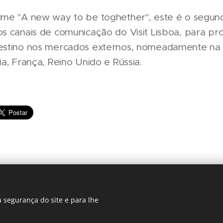
ilme "A new way to be toghether", este é o segund
os canais de comunicação do Visit Lisboa, para p
destino nos mercados externos, nomeadamente na
lia, França, Reino Unido e Rússia.
 segurança do site e para lhe
Regiãonline | 2018 | Lisboa