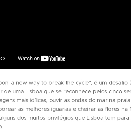
bon: a new way to break the cycle", é um desafio 
r de uma Lisboa que se reconhece pelos cinco sen
agens mais idílicas, ouvir as ondas do mar na praia,
borear as melhores iguarias e cheirar as flores na
lguns dos muitos privilégios que Lisboa tem para
a.