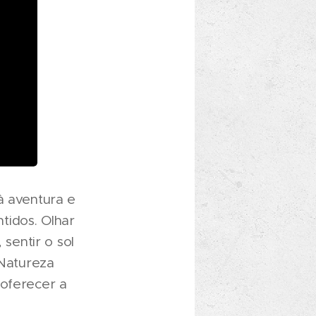
à aventura e
tidos. Olhar
 sentir o sol
 Natureza
 oferecer a