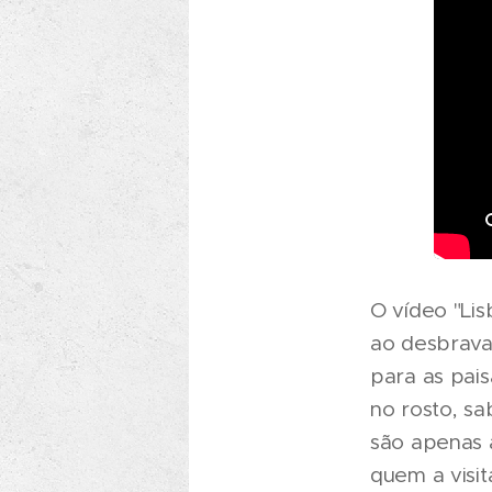
O vídeo "Lis
ao desbrava
para as pais
no rosto, sa
são apenas a
quem a visit