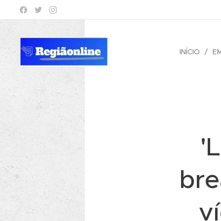
INÍCIO
E
'
bre
v