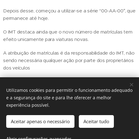
Depois desse, começou a utilizar-se a série "00-AA-00″, que
permanece até hoje.
O IMT destaca ainda que o novo número de matrículas tem
efeito unicamente para viaturas novas.
A atribuição de matrículas é da responsabilidade do IMT, não
sendo necessária qualquer ação por parte dos proprietários
dos veículos
Utilizamos cookies para permitir o funcionamento adequado
Share
e a segurança do site e para lhe oferecer a melhor
experiência possível.
Aceitar apenas o necessário
Aceitar tudo
Regiãonline | 2018 | Lisboa
Abrir configurações avançadas