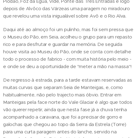
Piodão, Foz da Égua, Vide, Ponte das Três Entradas e logo
depois de Alvôco das Várzeas uma paragem no miradouro
que revelou uma vista inigualável sobre Avô e o Rio Alva.
Daqui até ao almoço foi um pulinho, mas foi sem pressa que
o Museu do Pão, em Seia, acolheu o grupo para um repasto
rico e para desfrutar e guardar na memória. De seguida
houve visita ao Museu do Pão, onde se conta com detalhe
todo o processo de fabrico - com muita história pelo meio -
e onde se deu a oportunidade de "meter a mão na massa"!
De regresso à estrada, para a tarde estavam reservadas as
muitas curvas que separam Seia de Manteigas, e, como
habitualmente, não pelo trajecto mais óbvio. Entrar em
Manteigas pela face norte do Vale Glaciar é algo que todos
vão querer repetir, ainda que nesta fase já a chuva tenha
acompanhado a caravana, que foi a precisar de gorro e
galochas que chegou ao topo da Serra da Estrela (Torre)
para uma curta paragem antes do lanche, servido na