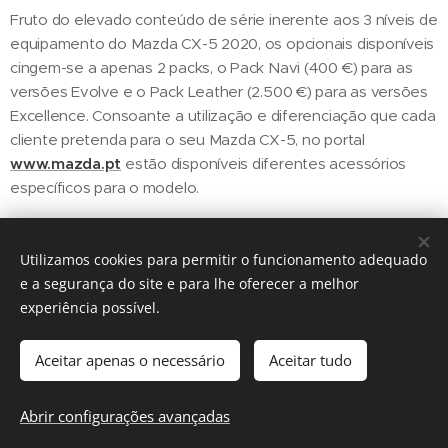
Fruto do elevado conteúdo de série inerente aos 3 níveis de
equipamento do Mazda CX-5 2020, os opcionais disponíveis
cingem-se a apenas 2 packs, o Pack Navi (400 €) para as
versões Evolve e o Pack Leather (2.500 €) para as versões
Excellence. Consoante a utilização e diferenciação que cada
cliente pretenda para o seu Mazda CX-5, no portal
www.mazda.pt
estão disponíveis diferentes acessórios
específicos para o modelo.
Utilizamos cookies para permitir o funcionamento adequado
Share
e a segurança do site e para lhe oferecer a melhor
experiência possível.
Aceitar apenas o necessário
Aceitar tudo
Regiãonline | 2018 | Lisboa
Abrir configurações avançadas
Cookies