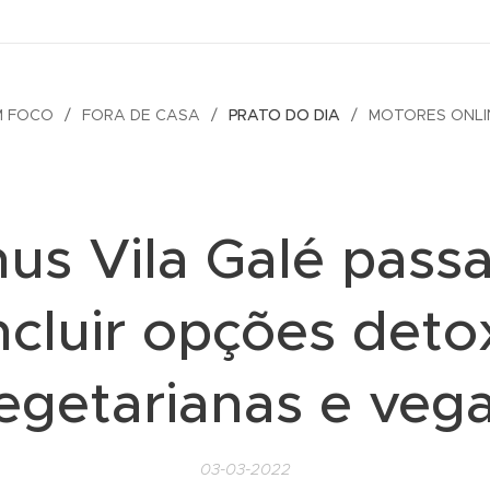
M FOCO
FORA DE CASA
PRATO DO DIA
MOTORES ONLI
us Vila Galé pass
ncluir opções deto
egetarianas e veg
03-03-2022