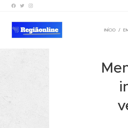
INÍCIO
E
Men
i
v