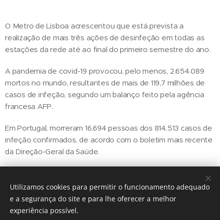
O Metro de Lisboa acrescentou que está prevista a
realização de mais três ações de desinfeção em todas as
estações da rede até ao final do primeiro semestre do ano.
A pandemia de covid-19 provocou, pelo menos, 2.654.089
mortos no mundo, resultantes de mais de 119,7 milhões de
casos de infeção, segundo um balanço feito pela agência
francesa AFP.
Em Portugal, morreram 16.694 pessoas dos 814.513 casos de
infeção confirmados, de acordo com o boletim mais recente
da Direção-Geral da Saúde.
Utilizamos cookies para permitir o funcionamento adequado
Share
e a segurança do site e para lhe oferecer a melhor
experiência possível.