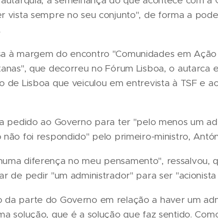
 autarquia, à semelhança do que acontece com a C
r vista sempre no seu conjunto", de forma a pode
.
usa à margem do encontro "Comunidades em Açã
tanas", que decorreu no Fórum Lisboa, o autarca e
o de Lisboa que veiculou em entrevista à TSF e a
ha pedido ao Governo para ter "pelo menos um ad
não foi respondido" pelo primeiro-ministro, Antón
huma diferença no meu pensamento", ressalvou, 
ar de pedir "um administrador" para ser "acionista
 da parte do Governo em relação a haver um adm
ma solução, que é a solução que faz sentido. Co