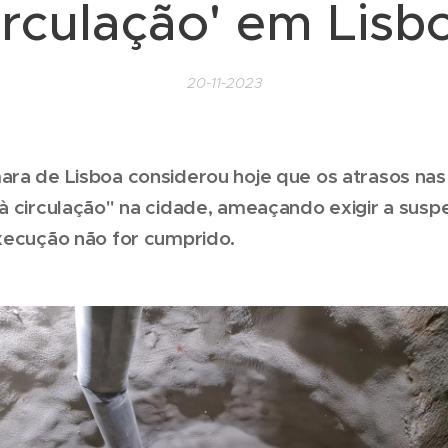
irculação' em Lisb
20-11-2023
ra de Lisboa considerou hoje que os atrasos na
à circulação" na cidade, ameaçando exigir a susp
xecução não for cumprido.