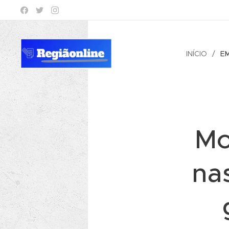
INÍCIO
E
Mo
na