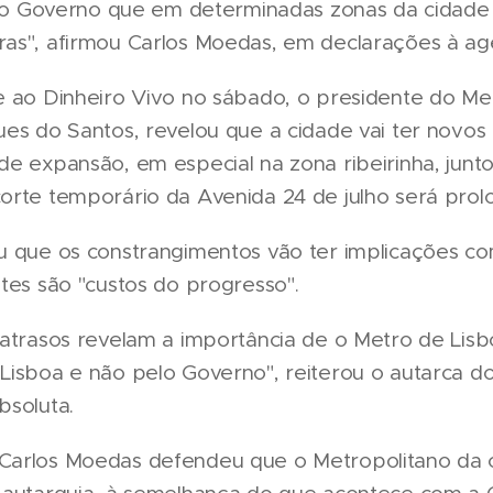
r ao Governo que em determinadas zonas da cidad
as", afirmou Carlos Moedas, em declarações à agê
e ao Dinheiro Vivo no sábado, o presidente do Me
ues do Santos, revelou que a cidade vai ter novo
de expansão, em especial na zona ribeirinha, junto
orte temporário da Avenida 24 de julho será prol
u que os constrangimentos vão ter implicações co
tes são "custos do progresso".
 atrasos revelam a importância de o Metro de Lisb
Lisboa e não pelo Governo", reiterou o autarca d
bsoluta.
arlos Moedas defendeu que o Metropolitano da ca