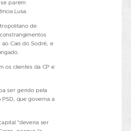
e se parem
ncia Lusa.
tropolitano de
s constrangimentos
 ao Cais do Sodré, e
ongado.
m os clientes da CP e
oa ser gerido pela
o PSD, que governa a
pital "deveria ser