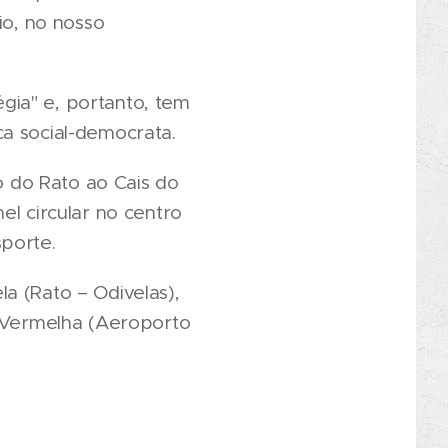
io, no nosso
.
gia" e, portanto, tem
a social-democrata.
ão do Rato ao Cais do
el circular no centro
sporte.
a (Rato – Odivelas),
e Vermelha (Aeroporto