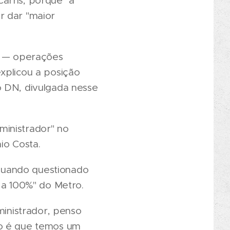
arris, porque "a
r dar "maior
o — operações
xplicou a posição
o DN, divulgada nesse
ministrador" no
io Costa.
quando questionado
 a 100%" do Metro.
inistrador, penso
mo é que temos um