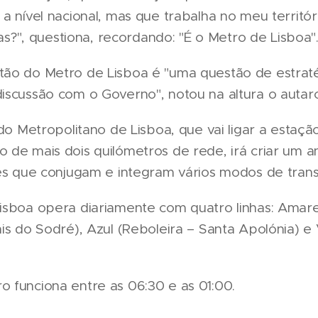
a nível nacional, mas que trabalha no meu territór
tas?", questiona, recordando: "É o Metro de Lisboa"
ão do Metro de Lisboa é "uma questão de estraté
iscussão com o Governo", notou na altura o autarc
 do Metropolitano de Lisboa, que vai ligar a estaç
de mais dois quilómetros de rede, irá criar um an
ces que conjugam e integram vários modos de tran
isboa opera diariamente com quatro linhas: Amarel
ais do Sodré), Azul (Reboleira – Santa Apolónia) 
 funciona entre as 06:30 e as 01:00.