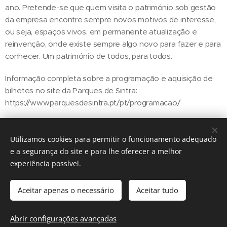
ano. Pretende-se que quem visita o património sob gestão
da empresa encontre sempre novos motivos de interesse,
ou seja, espaços vivos, em permanente atualização e
reinvenção, onde existe sempre algo novo para fazer e para
conhecer. Um património de todos, para todos.
Informação completa sobre a programação e aquisição de
bilhetes no site da Parques de Sintra:
https://www.parquesdesintra.pt/pt/programacao/
Utilizamos cookies para permitir o funcionamento adequado
Share
e a segurança do site e para lhe oferecer a melhor
experiência possível.
Aceitar apenas o necessário
Aceitar tudo
Regiãonline | 2018 | Lisboa
Abrir configurações avançadas
Cookies