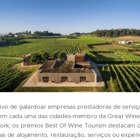
ivo de galardoar empresas prestadoras de serviç
em cada uma das cidades-membro da Great Wine 
ork, os prémios Best Of Wine Tourism destacam 
as de alojamento, restauração, serviços ou experi