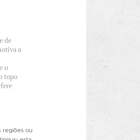
e de
otiva a
e o
o topo
efere
s regiões ou
inguiu esta