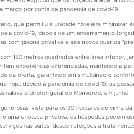
el Ribeiro explicou que foi forçado a adiar a com
ra março por conta da pandemia de covid-19.
ito, que permitiu à unidade hoteleira minimizar a
pela covid-19, depois de um encerramento forçad
es com piscina privativa e seis novos quartos "pr
, com 150 metros quadrados entre área interior, ja
rmitem experiências diferenciadas, mantendo a per
ade da oferta, garantindo em simultâneo o confort
ue hoje, devido à pandemia de covid-19, as pesso
sinalava o diretor-geral do Monverde, em junho.
generosas, vista para os 30 hectares de vinha da
 e uma enoteca privativa, os hóspedes podem usu
serviços nas suítes, desde refeições a tratamento