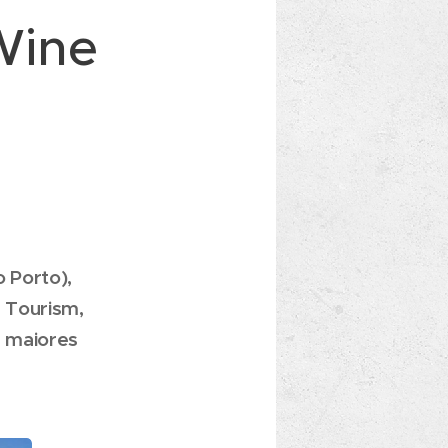
Wine
 Porto),
 Tourism,
z maiores