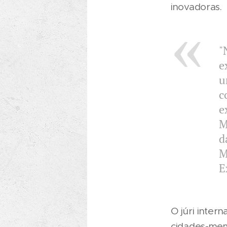
inovadoras.
"
e
u
c
e
M
d
M
E
O júri inter
cidades-mem