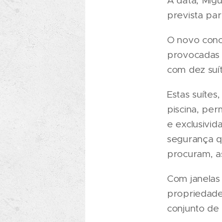
À data, Migu
prevista pa
O novo conce
provocadas 
com dez suít
Estas suítes
piscina, pe
e exclusivid
segurança q
procuram, as
Com janelas 
propriedade
conjunto de 