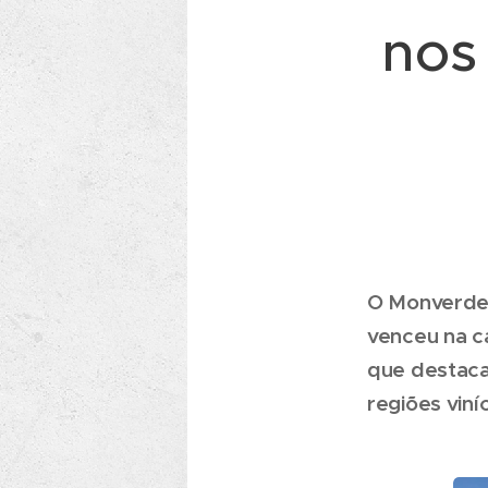
nos
O Monverde 
venceu na c
que destaca
regiões vin