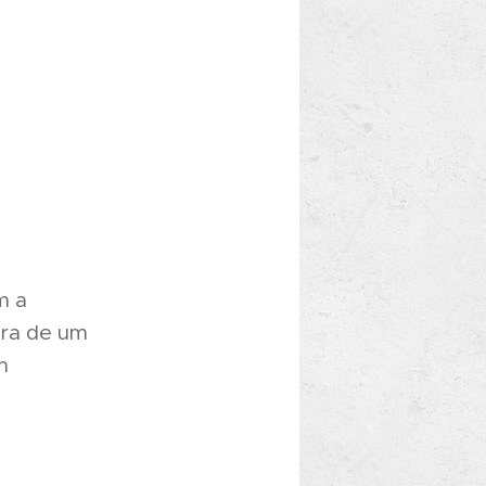
m a
ura de um
m