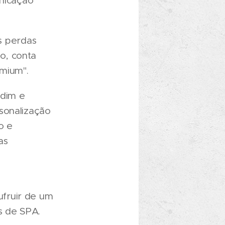
unicação
s perdas
o, conta
emium".
rdim e
sonalização
o e
as
fruir de um
s de SPA.