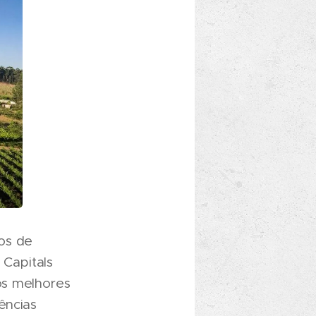
os de
Capitals
os melhores
ências