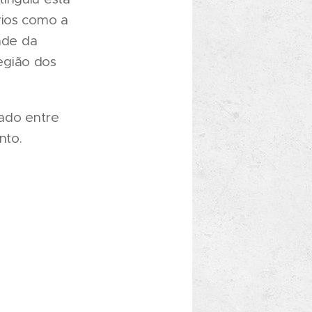
rios como a
dade da
egião dos
ado entre
nto.