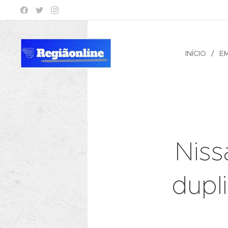
INÍCIO
E
Niss
dupl