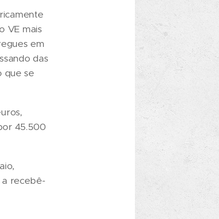
ricamente
 o VE mais
tregues em
assando das
o que se
uros,
por 45.500
aio,
 a recebê-