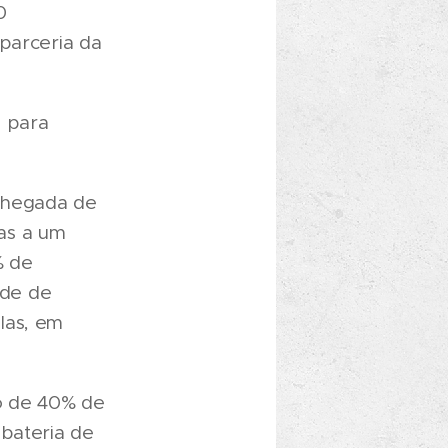
0
 parceria da
s para
 chegada de
as a um
% de
ade de
las, em
o de 40% de
bateria de