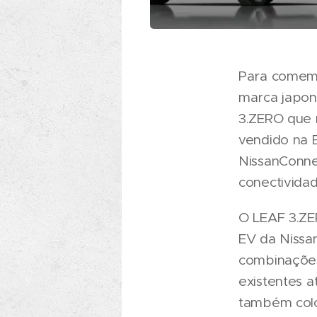
Para comemo
marca japon
3.ZERO que 
vendido na 
NissanConne
conectivida
O LEAF 3.ZE
EV da Nissa
combinações
existentes 
também colo