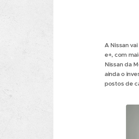
A Nissan va
e+, com mai
Nissan da Mo
ainda o inve
postos de c