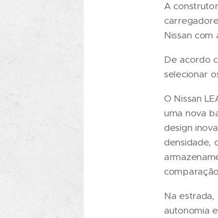
A construto
carregadores
Nissan com 
De acordo co
selecionar o
O Nissan LE
uma nova ba
design inova
densidade, 
armazenamen
comparação 
Na estrada,
autonomia 