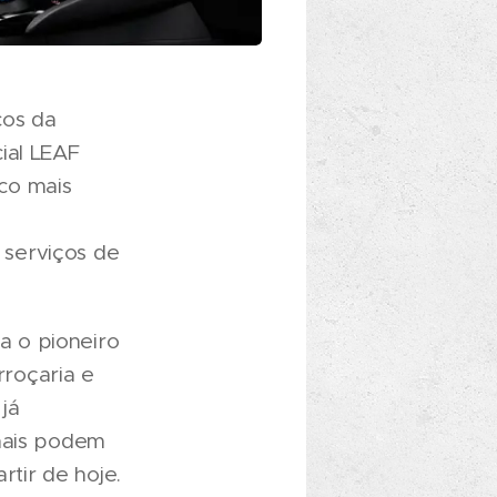
cos da
ial LEAF
co mais
 serviços de
a o pioneiro
roçaria e
já
onais podem
tir de hoje.