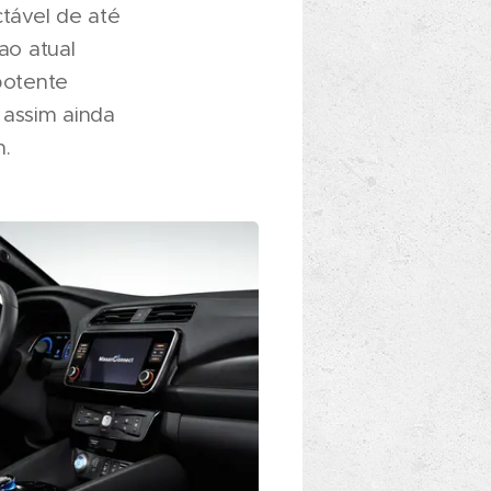
tável de até
ao atual
potente
 assim ainda
n.