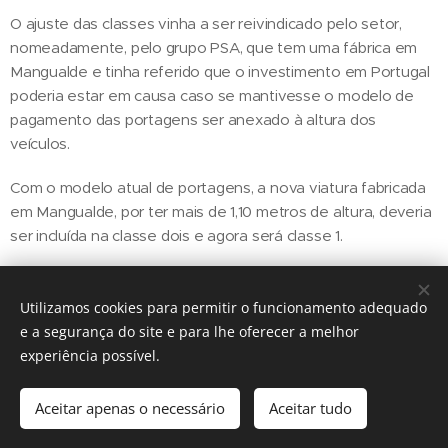
O ajuste das classes vinha a ser reivindicado pelo setor,
nomeadamente, pelo grupo PSA, que tem uma fábrica em
Mangualde e tinha referido que o investimento em Portugal
poderia estar em causa caso se mantivesse o modelo de
pagamento das portagens ser anexado à altura dos
veículos.
Com o modelo atual de portagens, a nova viatura fabricada
em Mangualde, por ter mais de 1,10 metros de altura, deveria
ser incluída na classe dois e agora será classe 1.
Utilizamos cookies para permitir o funcionamento adequado
Share
e a segurança do site e para lhe oferecer a melhor
experiência possível.
Aceitar apenas o necessário
Aceitar tudo
Regiãonline | 2018 | Lisboa