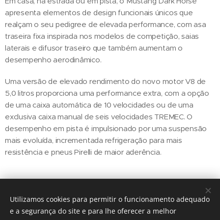
Em casa, na estrada ou em pista, o Mustang Dark Horse
apresenta elementos de design funcionais únicos que
realçam o seu pedigree de elevada performance, com asa
traseira fixa inspirada nos modelos de competição, saias
laterais e difusor traseiro que também aumentam o
desempenho aerodinâmico.
Uma versão de elevado rendimento do novo motor V8 de
5,0 litros proporciona uma performance extra, com a opção
de uma caixa automática de 10 velocidades ou de uma
exclusiva caixa manual de seis velocidades TREMEC. O
desempenho em pista é impulsionado por uma suspensão
mais evoluída, incrementada refrigeração para mais
resistência e pneus Pirelli de maior aderência.
Utilizamos cookies para permitir o funcionamento adequado
Share
e a segurança do site e para lhe oferecer a melhor