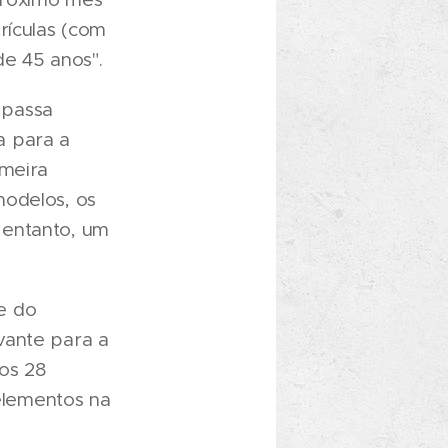
rículas (com
de 45 anos".
 passa
a para a
imeira
modelos, os
 entanto, um
e do
vante para a
dos 28
elementos na