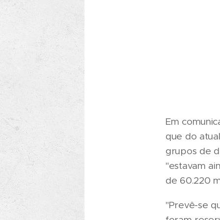
Em comunicad
que do atual
grupos de d
"estavam ain
de 60.220 ma
"Prevê-se q
foram reserv