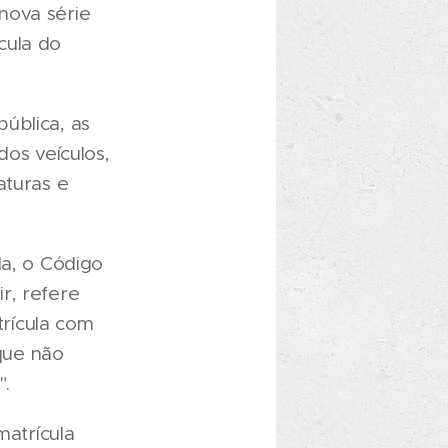
nova série
cula do
ública, as
dos veículos,
aturas e
la, o Código
r, refere
rícula com
que não
".
atrícula