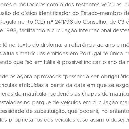
ores e motociclos com o dos restantes veículos, n
lusão do dístico identificador do Estado-membro de
Regulamento (CE) n.º 2411/98 do Conselho, de 03 
1998, facilitando a circulação internacional destes
 lê no texto do diploma, a referência ao ano e m
s atuais matrículas emitidas em Portugal "é única 
endo que "só em Itália é possível indicar o ano da m
delos agora aprovados "passam a ser obrigatório
rículas atribuídas a partir da data em que se esgot
meros de matrícula, podendo as chapas de matrícul
nstaladas no parque de veículos em circulação ma
essidade de substituição, que poderá, no entanto
os proprietários dos veículos caso assim o deseje