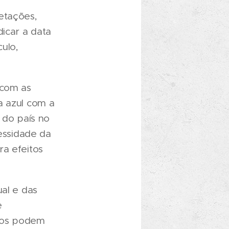
etações,
dicar a data
ulo,
 com as
a azul com a
 do país no
cessidade da
ra efeitos
ual e das
e
ulos podem