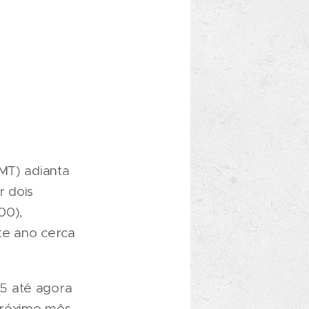
MT) adianta
r dois
00),
ste ano cerca
5 até agora
 próximo mês