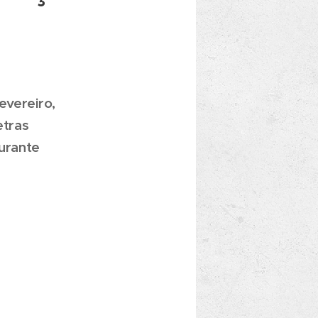
evereiro,
etras
durante