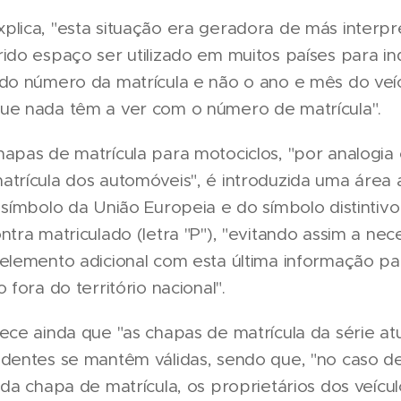
plica, "esta situação era geradora de más interpr
ido espaço ser utilizado em muitos países para in
 do número da matrícula e não o ano e mês do veíc
ue nada têm a ver com o número de matrícula".
hapas de matrícula para motociclos, "por analogia
trícula dos automóveis", é introduzida uma área 
 símbolo da União Europeia e do símbolo distintivo
ntra matriculado (letra "P"), "evitando assim a ne
elemento adicional com esta última informação pa
 fora do território nacional".
ece ainda que "as chapas de matrícula da série at
edentes se mantêm válidas, sendo que, "no caso d
 da chapa de matrícula, os proprietários dos veíc