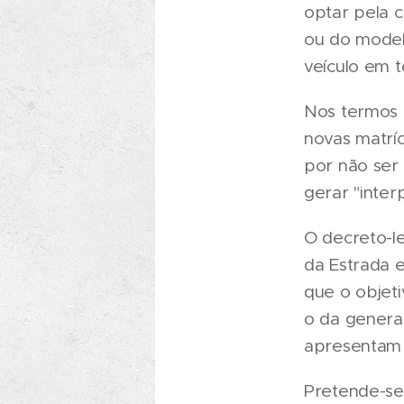
optar pela 
ou do model
veículo em te
Nos termos 
novas matríc
por não ser 
gerar "inter
O decreto-le
da Estrada 
que o objet
o da genera
apresentam r
Pretende-se