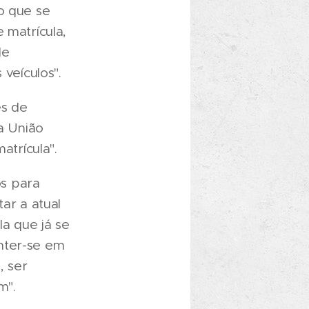
o que se
 matrícula,
de
 veículos".
ês de
na União
atrícula".
s para
ar a atual
a que já se
nter-se em
, ser
m".