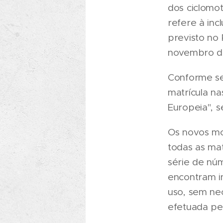
dos ciclomot
refere à inc
previsto no 
novembro de 
Conforme se
matrícula na
Europeia", s
Os novos mo
todas as mat
série de nú
encontram i
uso, sem nec
efetuada pel