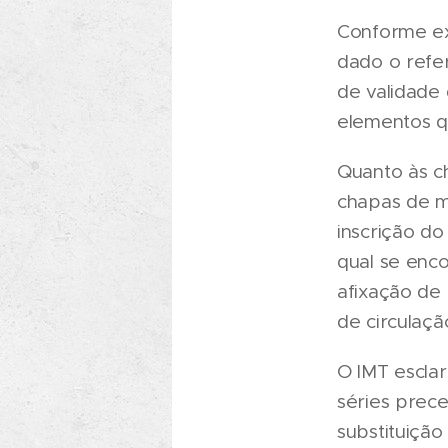
Conforme ex
dado o refer
de validade
elementos q
Quanto às c
chapas de ma
inscrição do
qual se enco
afixação de 
de circulação
O IMT esclar
séries prec
substituição