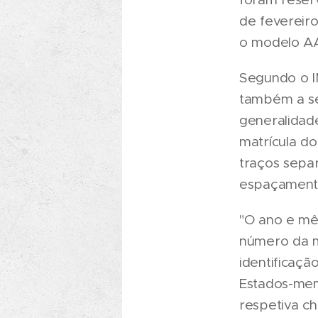
de fevereiro
o modelo AA-
Segundo o I
também a se
generalidade
matrícula d
traços sepa
espaçamento
"O ano e mê
número da m
identificaçã
Estados-mem
respetiva ch