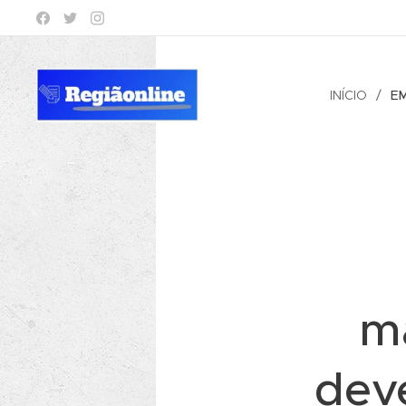
INÍCIO
E
m
dev