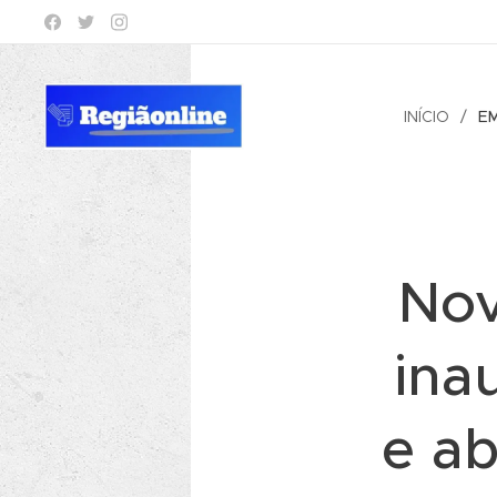
INÍCIO
E
Nov
ina
e a