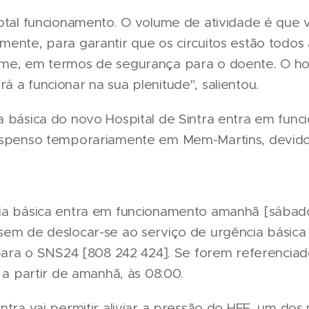
total funcionamento. O volume de atividade é que
mente, para garantir que os circuitos estão todos
me, em termos de segurança para o doente. O hosp
 a funcionar na sua plenitude", salientou.
a básica do novo Hospital de Sintra entra em func
uspenso temporariamente em Mem-Martins, devido
ia básica entra em funcionamento amanhã [sábado]
sem de deslocar-se ao serviço de urgência básic
r para o SNS24 [808 242 424]. Se forem referenciad
, a partir de amanhã, às 08:00.
ntra vai permitir aliviar a pressão do HFF, um dos