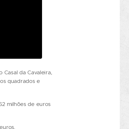
 Casal da Cavaleira,
ros quadrados e
62 milhões de euros
euros.