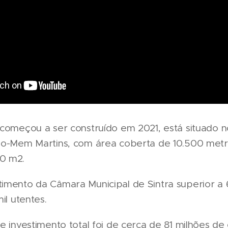
 começou a ser construído em 2021, está situado no
rão-Mem Martins, com área coberta de 10.500 met
0 m2.
imento da Câmara Municipal de Sintra superior a 
il utentes.
e investimento total foi de cerca de 81 milhões de 