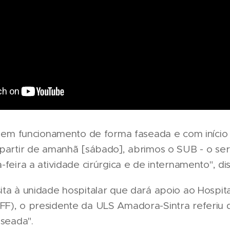
r em funcionamento de forma faseada e com início 
 partir de amanhã [sábado], abrimos o SUB - o ser
-feira a atividade cirúrgica e de internamento", di
ita à unidade hospitalar que dará apoio ao Hospit
F), o presidente da ULS Amadora-Sintra referiu q
aseada".