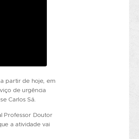
a partir de hoje, em
viço de urgência
sse Carlos Sá.
al Professor Doutor
ue a atividade vai