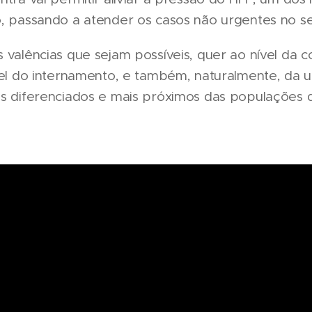
o, passando a atender os casos não urgentes no se
 valências que sejam possíveis, quer ao nível da co
ível do internamento, e também, naturalmente, da 
is diferenciados e mais próximos das populações 