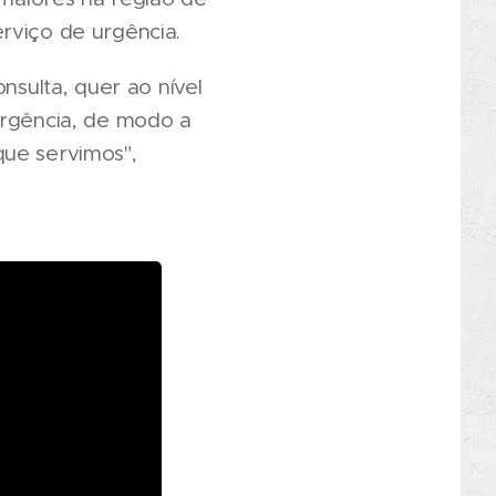
rviço de urgência.
nsulta, quer ao nível
urgência, de modo a
que servimos",