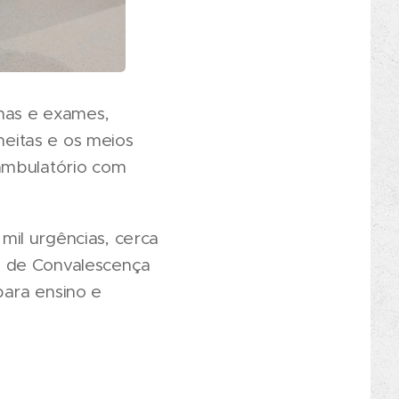
rnas e exames,
heitas e os meios
 ambulatório com
il urgências, cerca
e de Convalescença
para ensino e