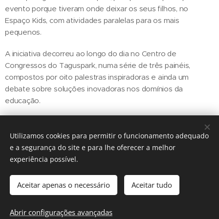
evento porque tiveram onde deixar os seus filhos, no
Espaço Kids, com atividades paralelas para os mais
pequenos.
A iniciativa decorreu ao longo do dia no Centro de
Congressos do Taguspark, numa série de três painéis,
compostos por oito palestras inspiradoras e ainda um
debate sobre soluções inovadoras nos domínios da
educação.
Utilizamos cookies para permitir o funcionamento adequado
Share
e a segurança do site e para lhe oferecer a melhor
experiência possível.
Aceitar apenas o necessário
Aceitar tudo
Regiãonline | 2018 | Lisboa
Abrir configurações avançadas
Cookies