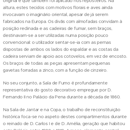
original e que também foi aplicado nos reposteiros. Na
altura, estes tecidos com motivos florais e aves ainda
invocavam o imaginário oriental, apesar de já serem
fabricados na Europa. Os divãs com almofadas convidam à
posição reclinada e as cadeiras de fumar, sem braços,
destinavam-se a ser utilizadas numa posição pouco
convencional: o utilizador sentar-se-ia com as pernas
dispostas de ambos os lados do espaldar e as costas da
cadeira serviam de apoio aos cotovelos, em vez de encosto.
Os braços de todas as peças apresentam pequenas
gavetas forradas a zinco, com a função de cinzeiro.
No seu conjunto, a Sala de Fumo é profundamente
representativa do gosto decorativo empregue por D.
Fernando II no Palácio da Pena durante a década de 1860.
Na Sala de Jantar e na Copa, o trabalho de reconstituição
histórica foca-se no aspeto destes compartimentos durante
o reinado de D. Carlos I e de D. Amélia, geração que habitou