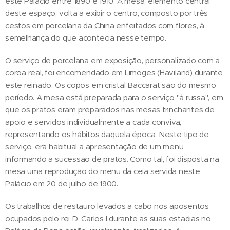
este Palácio entre 1890 e 1910. A mesa, elemento central
deste espaço, volta a exibir o centro, composto por três
cestos em porcelana da China enfeitados com flores, à
semelhança do que acontecia nesse tempo.
O serviço de porcelana em exposição, personalizado com a
coroa real, foi encomendado em Limoges (Haviland) durante
este reinado. Os copos em cristal Baccarat são do mesmo
período. A mesa está preparada para o serviço "à russa", em
que os pratos eram preparados nas mesas trinchantes de
apoio e servidos individualmente a cada conviva,
representando os hábitos daquela época. Neste tipo de
serviço, era habitual a apresentação de um menu
informando a sucessão de pratos. Como tal, foi disposta na
mesa uma reprodução do menu da ceia servida neste
Palácio em 20 de julho de 1900.
Os trabalhos de restauro levados a cabo nos aposentos
ocupados pelo rei D. Carlos I durante as suas estadias no