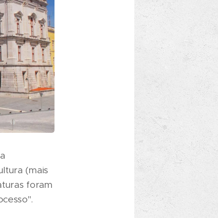
da
ltura (mais
aturas foram
ocesso".