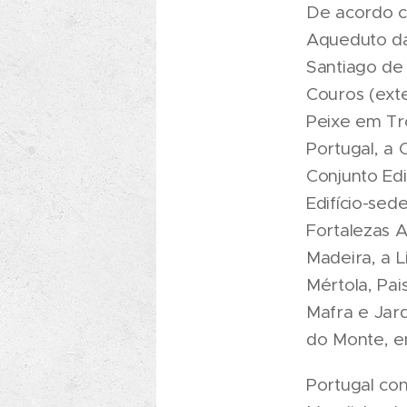
De acordo c
Aqueduto da
Santiago de
Couros (ext
Peixe em Tr
Portugal, a
Conjunto Edi
Edifício-se
Fortalezas A
Madeira, a L
Mértola, Pa
Mafra e Jar
do Monte, em
Portugal con