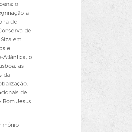
bens: o
egrinação a
Zona de
 Conserva de
 Siza em
os e
-Atlântica, o
isboa, as
s da
obalização,
cionais de
do Bom Jesus
trimónio