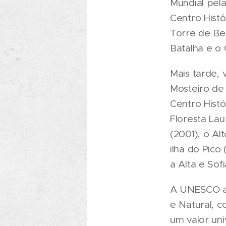
Mundial pel
Centro Hist
Torre de Be
Batalha e o
Mais tarde, 
Mosteiro de 
Centro Histó
Floresta Lau
(2001), o Al
ilha do Pico
a Alta e Sof
A UNESCO ad
e Natural, c
um valor uni