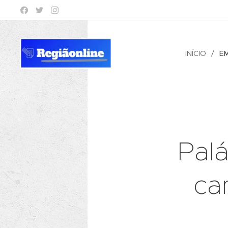
INÍCIO
E
Pal
ca