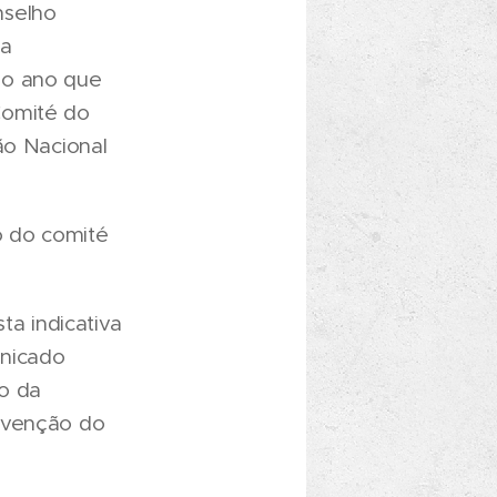
nselho
 a
no ano que
Comité do
ão Nacional
o do comité
ta indicativa
unicado
o da
nvenção do