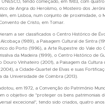
a UNESCO, tendo começado, em 1983, com quatro l
órico de Angra do Heroísmo, o Mosteiro dos Jerón
lém, em Lisboa, num conjunto de proximidade, o 
 Convento de Cristo, em Tomar.
vieram a ser classificados o Centro Histórico de Évo
Alcobaça (1989), a Paisagem Cultural de Sintra (19
rico do Porto (1996), a Arte Rupestre do Vale do C
rissilva da Madeira (1999), o Centro Histórico de 
to Douro Vinhateiro (2001), a Paisagem da Cultura
 (2004), a Cidade-Quartel de Elvas e suas Fortifica
ia da Universidade de Coimbra (2013).
otou, em 1972, a Convenção do Património Mundia
om o objetivo de "proteger os bens patrimoniais 
versal excecional", tendo sido criados, quatro anos