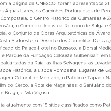
om a página da UNESCO, foram apresentados 21 
s Águas Livres, os Caminhos Portugueses de Per
 Compostela, o Centro Histórico de Guimarães e 
ensão), o Complexo Industrial Romano de Salga e
oia, o Conjunto de Obras Arquitetónicas de Álvaro
 Costa Sudoeste, o Deserto dos Carmelitas Descalç
ficado do Palace-Hotel no Bussaco, a Dorsal Médio
de e Parque da Fundação Calouste Gulbenkian, em L
baluartadas da Raia, as Ilhas Selvagens, as Levada
isboa Histórica, a Lisboa Pombalina, Lugares de Gl
isagem Cultural de Montado, o Palácio e Tapada Na
dim do Cerco, a Rota de Magalhães, o Santuário 
 Braga, e Vila Viçosa.
ta atualmente com 15 sítios classificados como Pa