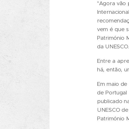
"Agora vão 
Internaciona
recomendaçã
vem é que s
Património M
da UNESCO
Entre a apr
há, então, 
Em maio de 2
de Portugal
publicado n
UNESCO de q
Património M