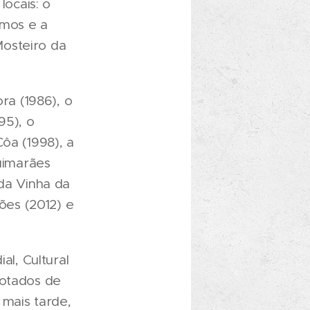
ocais: o
imos e a
Mosteiro da
ra (1986), o
95), o
ôa (1998), a
Guimarães
 da Vinha da
ções (2012) e
l, Cultural
dotados de
 mais tarde,