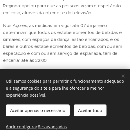
Regional apelou para que as pessoas vejam o espetáculo
em casa, através da internet e da televisão.
Nos Açores, as medidas em vigor até 07 de janeiro
determinam que todos os estabelecimentos de bebidas e
similares, com espaços de dança, estão encerrados, e os
bares e outros estabelecimentos de bebidas, com ou sem
espetáculo e com ou sem serviço de esplanada, têm de
encerrar até às 22:00.
Utilizamos cookies para permitir o funcionamento adequado
Share
e a segurança do site e para lhe oferecer a melhor
experiência possível.
Aceitar apenas o necessário
Aceitar tudo
Regiãonline | 2018 | Lisboa
Abrir configurações avançadas
Cookies