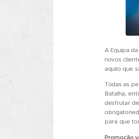
A Equipa da 
novos client
aquilo que s
Todas as pes
Batalha, ent
desfrutar d
obrigatorie
para que to
Promoção vá