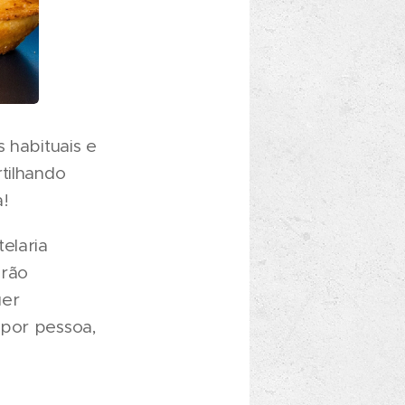
 habituais e
tilhando
a!
elaria
erão
uer
 por pessoa,