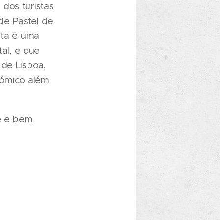
dos turistas
de Pastel de
sta é uma
tal, e que
 de Lisboa,
nómico além
re e bem