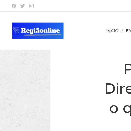
INÍCIO
E
P
Dir
o 