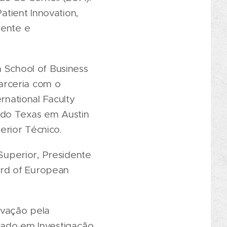
tient Innovation,
ente e
n School of Business
arceria com o
rnational Faculty
 do Texas em Austin
rior Técnico.
 Superior, Presidente
ard of European
ovação pela
rado em Investigação