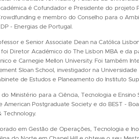
adémica é Cofundador e Presidente do projeto Pa
Crowdfunding e membro do Conselho para o Ambi
DP - Energias de Portugal.
ofessor e Senior Associate Dean na Católica Lisbo
 foi Diretor Académico do The Lisbon MBA e da p
cnico e Carnegie Mellon University. Foi também Inte
ment Sloan School, investigador na Universidade
inete de Estudos e Planeamento do Instituto Supe
 do Ministério para a Ciência, Tecnologia e Ensino
e American Postgraduate Society e do BEST - Bo
& Technology.
utorado em Gestão de Operações, Tecnologia e In
lina do Norte em Chapel Hill e obteve o seu Mest