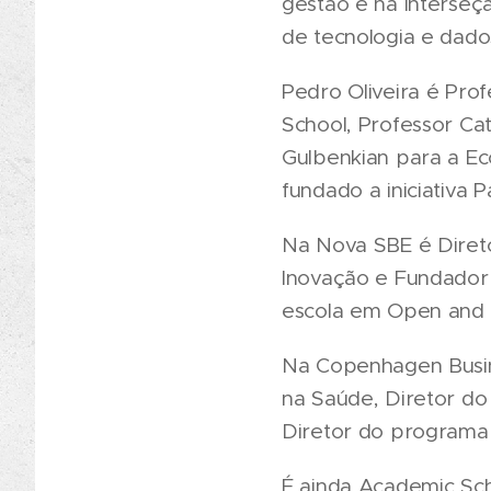
gestão e na interseç
de tecnologia e dado
Pedro Oliveira é Pro
School, Professor C
Gulbenkian para a E
fundado a iniciativa P
Na Nova SBE é Dire
Inovação e Fundador
escola em Open and U
Na Copenhagen Busin
na Saúde, Diretor do
Diretor do programa 
É ainda Academic Scho