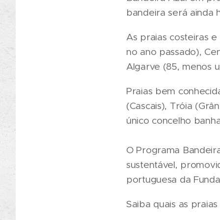
bandeira será ainda 
As praias costeiras e 
no ano passado), Cen
Algarve (85, menos um
Praias bem conhecida
(Cascais), Tróia (Grâ
único concelho banha
O Programa Bandeira
sustentável, promovi
portuguesa da Funda
Saiba quais as praia