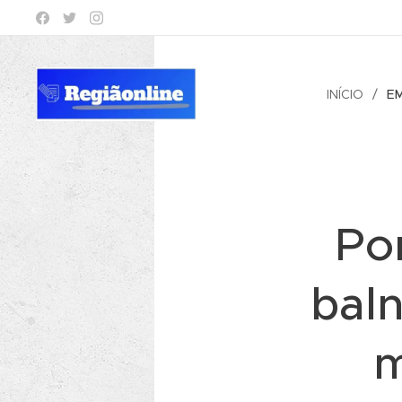
INÍCIO
E
Po
bal
m