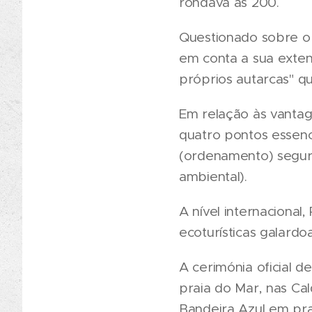
rondava as 200.
Questionado sobre o 
em conta a sua exten
próprios autarcas" q
Em relação às vantag
quatro pontos essenc
(ordenamento) segura
ambiental).
A nível internaciona
ecoturísticas galardo
A cerimónia oficial d
praia do Mar, nas Ca
Bandeira Azul em prai