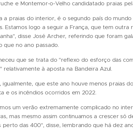
ruche e Montemor-o-Velho candidatado praias pela
ca a praias do interior, é o segundo país do mun
s. Estamos logo a seguir a França, que tem outra 
anha", disse José Archer, referindo que foram ga
do que no ano passado.
eceu que se trata do "reflexo do esforço das co
r" relativamente à aposta na Bandeira Azul.
 igualmente, que este ano houve menos praias do 
a e os incêndios ocorridos em 2022.
emos um verão extremamente complicado no interi
as, mas mesmo assim continuamos a crescer só de
s perto das 400", disse, lembrando que há dez a