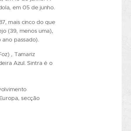
dola, em 05 de junho.
(87, mais cinco do que
ejo (39, menos uma),
o ano passado).
oz) , Tamariz
eira Azul. Sintra é o
volvimento
 Europa, secção