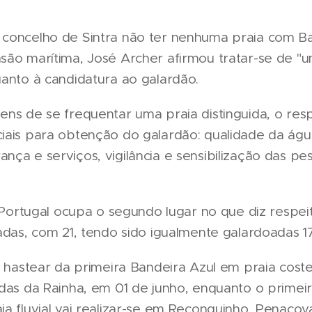
concelho de Sintra não ter nenhuma praia com Ba
são marítima, José Archer afirmou tratar-se de "
uanto à candidatura ao galardão.
ens de se frequentar uma praia distinguida, o re
iais para obtenção do galardão: qualidade da ág
nça e serviços, vigilância e sensibilização das p
l, Portugal ocupa o segundo lugar no que diz resp
adas, com 21, tendo sido igualmente galardoadas 1
e hastear da primeira Bandeira Azul em praia coste
ldas da Rainha, em 01 de junho, enquanto o primei
a fluvial vai realizar-se em Reconquinho, Penacov