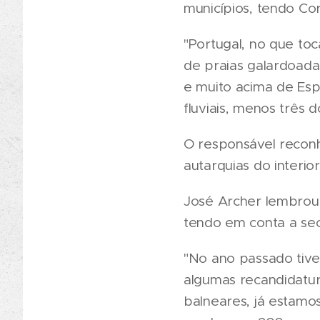
municípios, tendo Co
"Portugal, no que to
de praias galardoada
e muito acima de Esp
fluviais, menos três 
O responsável reconh
autarquias do interio
José Archer lembrou,
tendo em conta a sec
"No ano passado tiv
algumas recandidatur
balneares, já estamo