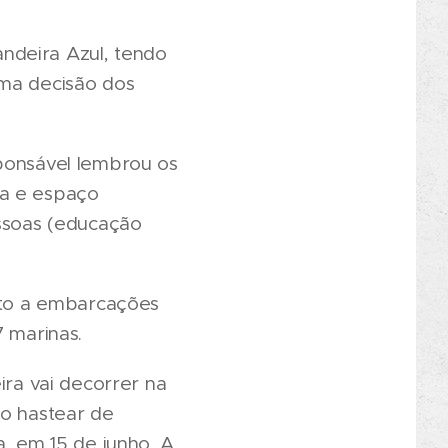
ndeira Azul, tendo
uma decisão dos
sponsável lembrou os
ua e espaço
essoas (educação
eito a embarcações
7 marinas.
ira vai decorrer na
ro hastear de
a, em 15 de junho. A