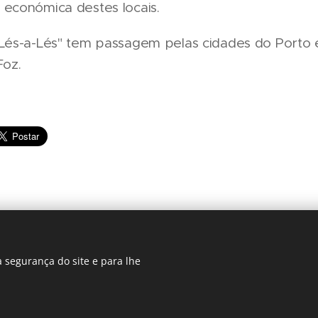
 económica destes locais.
 Lés-a-Lés" tem passagem pelas cidades do Porto 
Foz.
 segurança do site e para lhe
Regiãonline | 2018 | Lisboa
Cookies