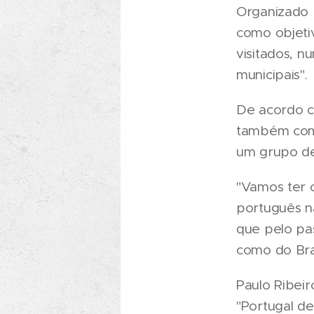
Organizado 
como objeti
visitados, 
municipais".
De acordo co
também com 
um grupo de
"Vamos ter 
português n
que pelo pas
como do Bras
Paulo Ribei
"Portugal de