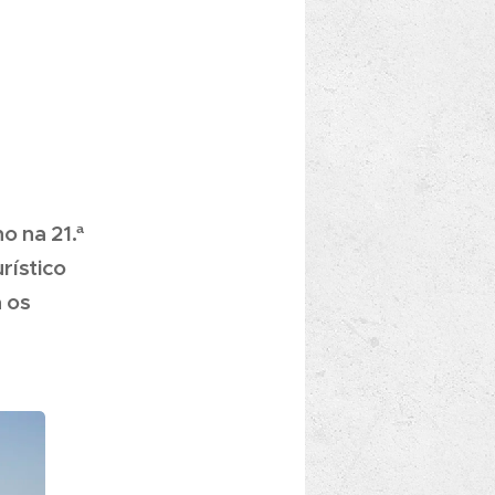
o na 21.ª
rístico
a os