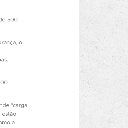
s de 500
urança, o
oas,
200
ande "carga
 estão
como a