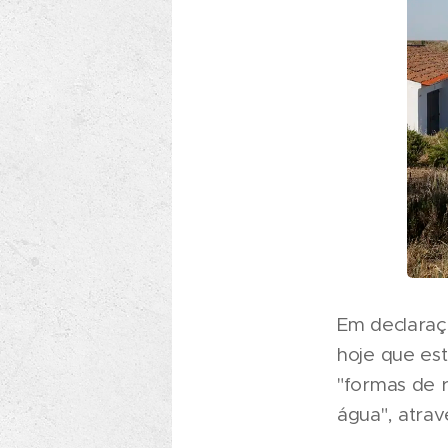
Em declaraçõ
hoje que est
"formas de 
água", atrav