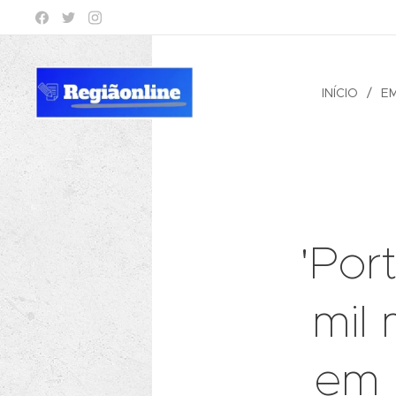
INÍCIO
E
'Por
mil 
em 