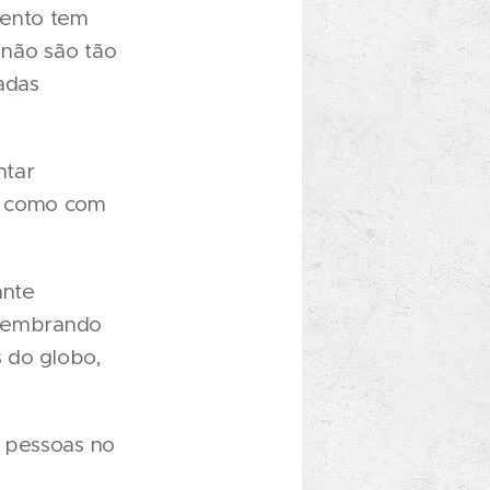
vento tem
 não são tão
adas
ntar
m como com
ante
 lembrando
s do globo,
0 pessoas no