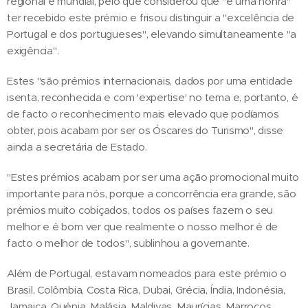
regional e mundial, pelo que considerou que "é uma honra"
ter recebido este prémio e frisou distinguir a "excelência de
Portugal e dos portugueses", elevando simultaneamente "a
exigência".
Estes "são prémios internacionais, dados por uma entidade
isenta, reconhecida e com 'expertise' no tema e, portanto, é
de facto o reconhecimento mais elevado que podíamos
obter, pois acabam por ser os Óscares do Turismo", disse
ainda a secretária de Estado.
"Estes prémios acabam por ser uma ação promocional muito
importante para nós, porque a concorrência era grande, são
prémios muito cobiçados, todos os países fazem o seu
melhor e é bom ver que realmente o nosso melhor é de
facto o melhor de todos", sublinhou a governante.
Além de Portugal, estavam nomeados para este prémio o
Brasil, Colômbia, Costa Rica, Dubai, Grécia, Índia, Indonésia,
Jamaica, Quénia, Malásia, Maldivas, Maurícias, Marrocos,