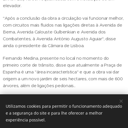
elevador.
"Após a conclusão da obra a circulação vai funcionar melhor,
com circuitos mais fluidos nas ligações diretas à Avenida de
Berna, Avenida Calouste Gulbenkian e Avenida dos
Combatentes, à Avenida António Augusto Aguiar", disse
ainda o presidente da Câmara de Lisboa.
Fernando Medina, presente no local no momento do
primeiro corte de trânsito, disse que atualmente a Praça de
Espanha é uma "área incaracterística" e que a obra vai dar
origem a um novo jardim de seis hectares, com mais de 600
árvores, além de ligações pedonais..
Utilizamos cookies para permitir o funcionamento adequado
Share
e a segurança do site e para lhe oferecer a melhor
experiência possível.