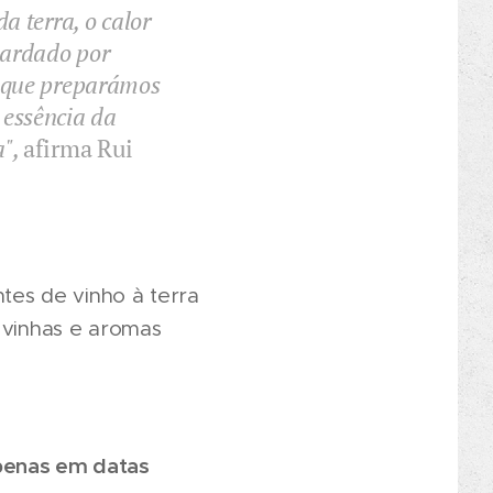
a terra, o calor
guardado por
o que preparámos
 essência da
a",
afirma Rui
es de vinho à terra
e vinhas e aromas
apenas em datas