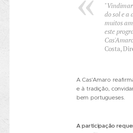
"Vindimar 
do sol e a
muitos ama
este progr
Cas'Amaro 
Costa, Dir
A Cas'Amaro reafirm
e à tradição, convid
bem portugueses.
A participação requ