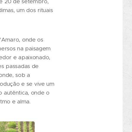
o e 20 de setembro,
imas, um dos rituais
s'Amaro, onde os
imersos na paisagem
edor e apaixonado,
es passadas de
onde, sob a
rodução e se vive um
 autêntica, onde o
itmo e alma.