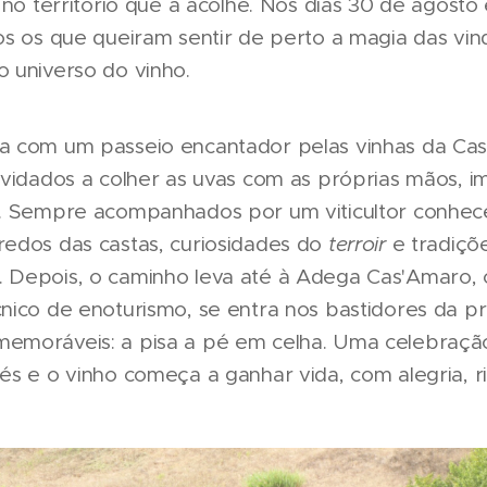
 no território que a acolhe. Nos dias 30 de agost
s os que queiram sentir de perto a magia das vind
 universo do vinho.
a com um passeio encantador pelas vinhas da Ca
nvidados a colher as uvas com as próprias mãos, 
r. Sempre acompanhados por um viticultor conhec
edos das castas, curiosidades do
terroir
e tradiçõ
 Depois, o caminho leva até à Adega Cas'Amaro, 
nico de enoturismo, se entra nos bastidores da p
emoráveis: a pisa a pé em celha. Uma celebração
és e o vinho começa a ganhar vida, com alegria, r