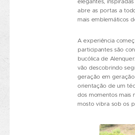
elegantes, inspiradas
abre as portas a todo
mais emblemáticos do
A experiência começ
participantes são co
bucólica de Alenque
vão descobrindo segr
geração em geração.
orientação de um téc
dos momentos mais m
mosto vibra sob os p