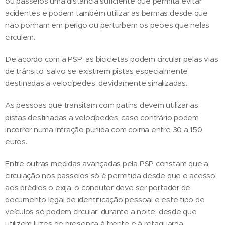
ou passeios uma distância suficiente que permita evitar
acidentes e podem também utilizar as bermas desde que
não ponham em perigo ou perturbem os peões que nelas
circulem.
De acordo com a PSP, as bicicletas podem circular pelas vias
de trânsito, salvo se existirem pistas especialmente
destinadas a velocípedes, devidamente sinalizadas.
As pessoas que transitam com patins devem utilizar as
pistas destinadas a velocípedes, caso contrário podem
incorrer numa infração punida com coima entre 30 a 150
euros.
Entre outras medidas avançadas pela PSP constam que a
circulação nos passeios só é permitida desde que o acesso
aos prédios o exija, o condutor deve ser portador de
documento legal de identificação pessoal e este tipo de
veículos só podem circular, durante a noite, desde que
utilizem luzes de presença à frente e à retaguarda.