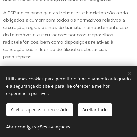
A PSP indica ainda que as trotinetes e bicicletas são ainda
obrigados a cumprir com todos os normativos relativos a
circulação, regras e sinais de trânsito, nomeadamente uso
do telemóvel e auscultadores sonoros e aparelhos
radiotelefónicos, bem como disposições relativas à
condução sob influência de álcool e substâncias
psicotrópicas.
Utilizamos cookies para permitir o funcionamento adequado
Share
e a segurança do site e para lhe oferecer a melhor
experiência possível.
Aceitar apenas o necessário
Aceitar tudo
Regiãonline | 2018 | Lisboa
Abrir configurações avançadas
Cookies