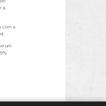
ndo
r à
os com a
4.
-se um
,9%.