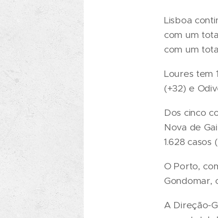
Lisboa cont
com um total
com um total
Loures tem 1
(+32) e Odiv
Dos cinco c
Nova de Gai
1.628 casos (
O Porto, com
Gondomar, c
A Direção-G