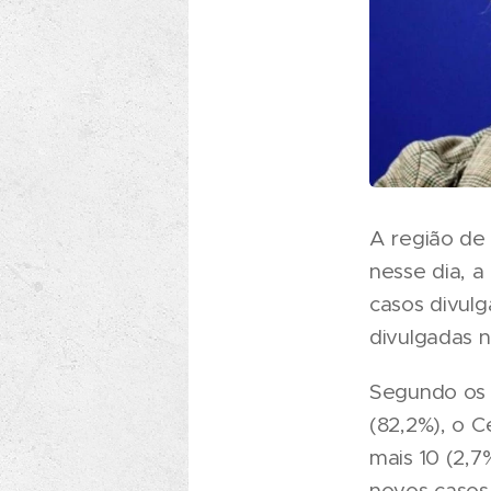
A região de
nesse dia, 
casos divul
divulgadas 
Segundo os 
(82,2%), o C
mais 10 (2,7
novos casos 