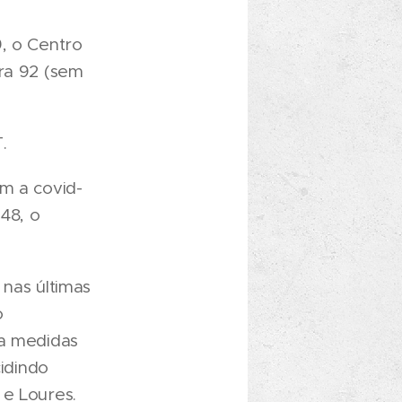
9, o Centro
ira 92 (sem
.
om a covid-
248, o
 nas últimas
o
ra medidas
cidindo
 e Loures.