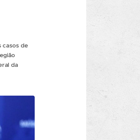
s casos de
região
eral da