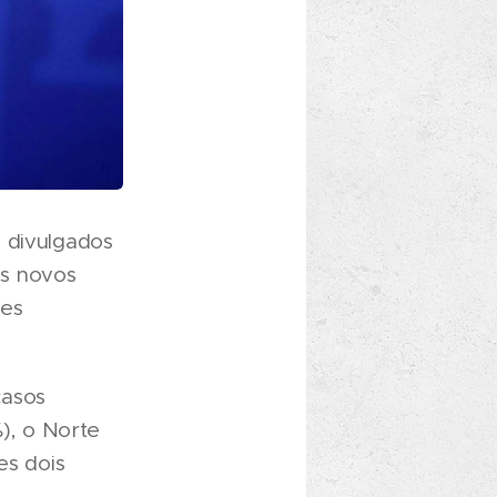
 divulgados
os novos
ões
casos
%), o Norte
es dois