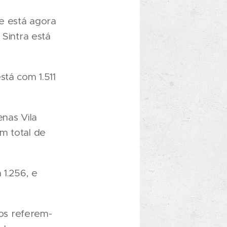
e está agora
 Sintra está
stá com 1.511
nas Vila
m total de
 1.256, e
os referem-