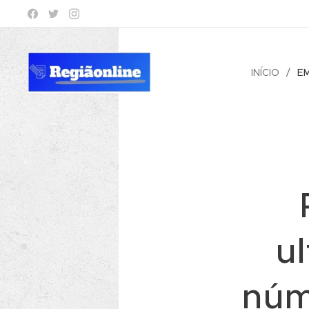
INÍCIO
E
u
núm