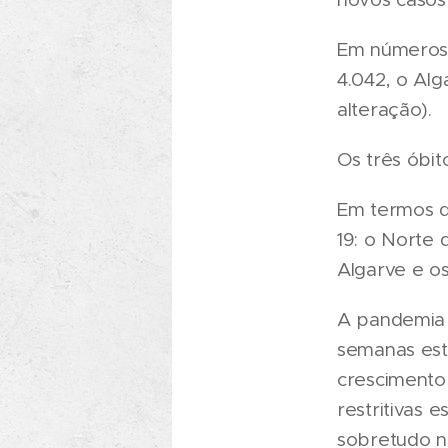
Em números t
4.042, o Alg
alteração).
Os três óbit
Em termos de
19: o Norte 
Algarve e os
A pandemia e
semanas está
crescimento 
restritivas 
sobretudo no