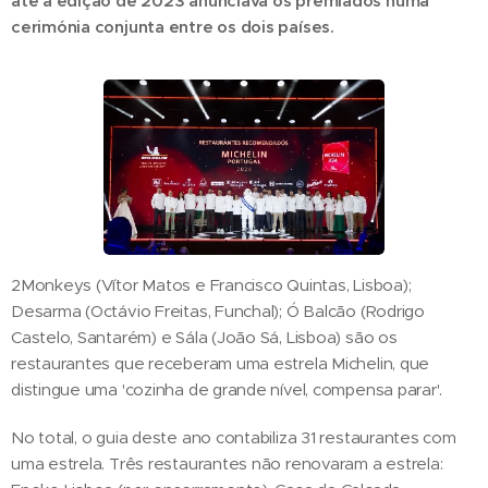
até à edição de 2023 anunciava os premiados numa
cerimónia conjunta entre os dois países.
2Monkeys (Vítor Matos e Francisco Quintas, Lisboa);
Desarma (Octávio Freitas, Funchal); Ó Balcão (Rodrigo
Castelo, Santarém) e Sála (João Sá, Lisboa) são os
restaurantes que receberam uma estrela Michelin, que
distingue uma 'cozinha de grande nível, compensa parar'.
No total, o guia deste ano contabiliza 31 restaurantes com
uma estrela. Três restaurantes não renovaram a estrela: