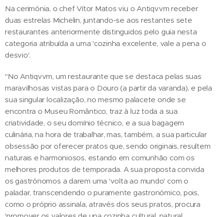
Na cerimónia, o chef Vítor Matos viu o Antiqvvm receber
duas estrelas Michelin, juntando-se aos restantes sete
restaurantes anteriormente distinguidos pelo guia nesta
categoria atribuída a uma 'cozinha excelente, vale a pena o
desvio'.
"No Antiqvvm, um restaurante que se destaca pelas suas
maravilhosas vistas para o Douro (a partir da varanda), e pela
sua singular localização, no mesmo palacete onde se
encontra o Museu Romântico, traz à luz toda a sua
criatividade, o seu domínio técnico, e a sua bagagem
culinária, na hora de trabalhar, mas, também, a sua particular
obsessão por oferecer pratos que, sendo originais, resultem
naturais e harmoniosos, estando em comunhão com os
melhores produtos de temporada. A sua proposta convida
os gastrónomos a darem uma 'volta ao mundo' com o
paladar, transcendendo o puramente gastronómico, pois,
como o próprio assinala, através dos seus pratos, procura
'promover os valores de una cozinha cultural, natural,