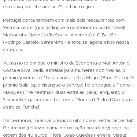
evolutiva, social e artística'", justifica o guia.
Portugal conta também com mais dois restaurantes com
'estrela verde' (que distingue a gastronomia sustentável):
Malhadinha Nova (João Sousa, Albernoa) e Ó Balcão
(Rodrigo Castelo, Santarém) - e totaliza, agora, cinco nesta
categoria.
Numa noite em que o ministro da Economia e Mar, António
Costa e Silva, pediu estrelas para mulheres cozinheiras, o
prémio 'jovem chef' foi atribuído a Rita Magro (Blind, Porto). O
prémio 'sala' (que distingue o serviço) foi entregue a Pedro
Marques (The Yeatman, duas estrelas, Gaia), enquanto o
'sommelier' galardoado foi Leonel Nunes (Il Gallo d'Oro, duas
estrelas, Funchal).
Na cerimónia, foram anunciados oito novos restaurantes Bib
Gourmand (relativo a uma boa relação qualidade/preço, na
ordem dos 45 euros): Flora (João Guedes Ferreira, Viseu);