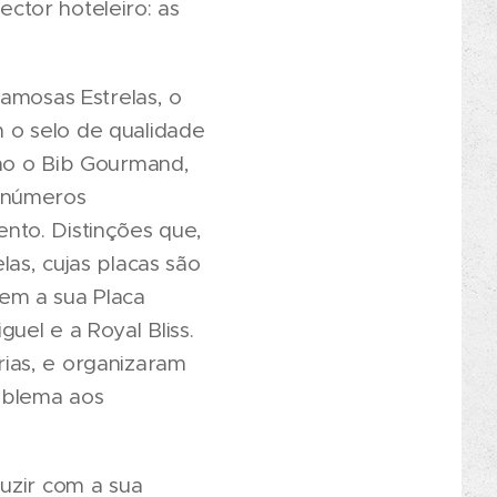
ctor hoteleiro: as
amosas Estrelas, o
 o selo de qualidade
omo o Bib Gourmand,
 inúmeros
nto. Distinções que,
as, cujas placas são
em a sua Placa
uel e a Royal Bliss.
ias, e organizaram
mblema aos
uzir com a sua