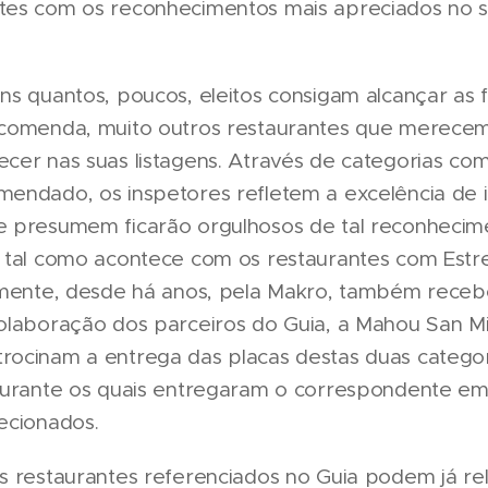
es com os reconhecimentos mais apreciados no se
ns quantos, poucos, eleitos consigam alcançar as f
ecomenda, muito outros restaurantes que merecem
cer nas suas listagens. Através de categorias c
mendado, os inspetores refletem a excelência de
 presumem ficarão orgulhosos de tal reconhecime
 tal como acontece com os restaurantes com Estrel
lmente, desde há anos, pela Makro, também receb
olaboração dos parceiros do Guia, a Mahou San Mig
ocinam a entrega das placas destas duas categor
 durante os quais entregaram o correspondente e
ecionados.
s restaurantes referenciados no Guia podem já rel