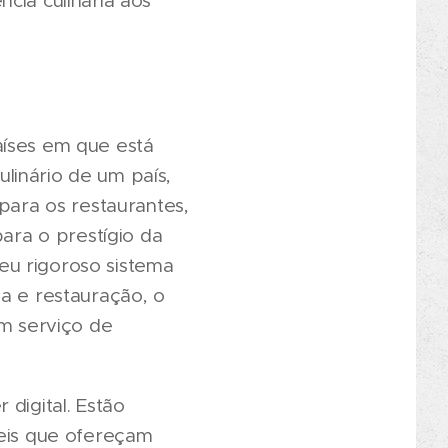
cia culinária aos
aíses em que está
linário de um país,
para os restaurantes,
para o prestígio da
seu rigoroso sistema
ia e restauração, o
um serviço de
digital. Estão
veis que ofereçam