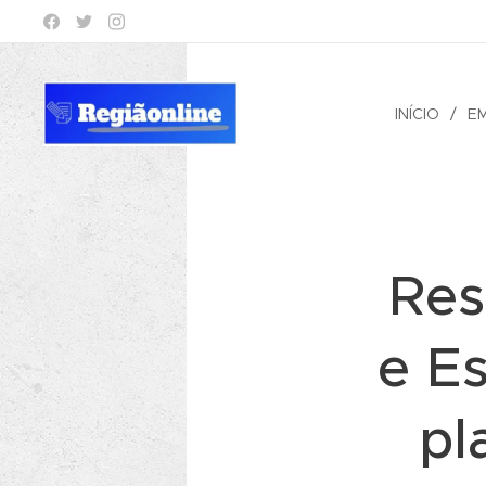
INÍCIO
E
Res
e E
pl