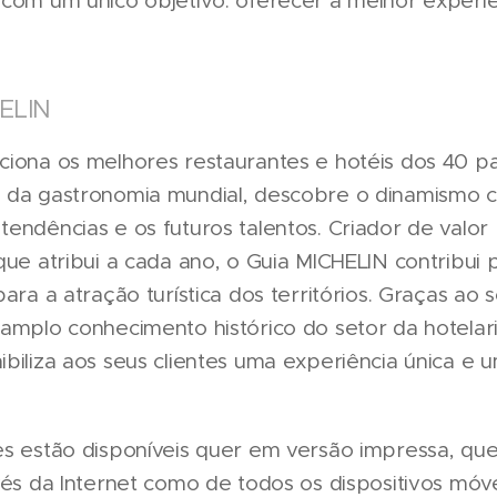
com um único objetivo: oferecer a melhor experiên
HELIN
ciona os melhores restaurantes e hotéis dos 40 p
 da gastronomia mundial, descobre o dinamismo cu
endências e os futuros talentos. Criador de valor 
que atribui a cada ano, o Guia MICHELIN contribui 
para a atração turística dos territórios. Graças ao 
 amplo conhecimento histórico do setor da hotelar
biliza aos seus clientes uma experiência única e 
s estão disponíveis quer em versão impressa, quer 
avés da Internet como de todos os dispositivos mó