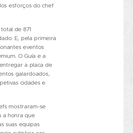
los esforços do chef
otal de 871
do. E, pela primeira
ionantes eventos
remium. O Guía e a
 entregar a placa de
entos galardoados,
petivas cidades e
hefs mostraram-se
m a honra que
as suas equipas