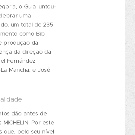
goria, o Guia juntou-
elebrar uma
do, um total de 235
cimento como Bib
e produção da
ença da direção da
bel Fernández
-La Mancha, e José
alidade
ntos dão antes de
 MICHELIN. Por este
que, pelo seu nível