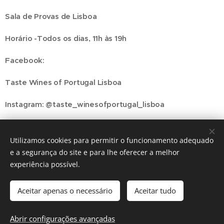
Sala de Provas de Lisboa
Horário -Todos os dias, 11h às 19h
Facebook:
Taste Wines of Portugal Lisboa
Instagram: @taste_winesofportugal_lisboa
Utilizamos cookies para permitir o funcionamento adequado
Share
e a segurança do site e para lhe oferecer a melhor
experiência possível.
Aceitar apenas o necessário
Aceitar tudo
Regiãonline | 2018 | Lisboa
Abrir configurações avançadas
Cookies