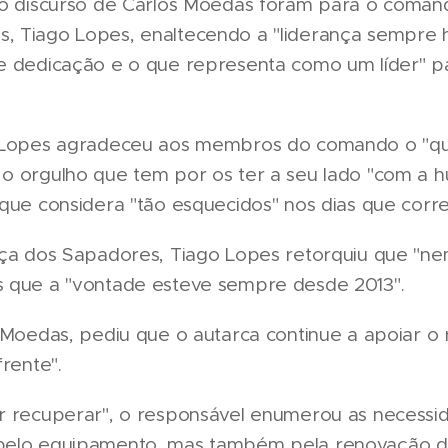
 do discurso de Carlos Moedas foram para o coma
, Tiago Lopes, enaltecendo a "liderança sempre
 e dedicação e o que representa como um líder" 
o Lopes agradeceu aos membros do comando o "q
o orgulho que tem por os ter a seu lado "com a 
 que considera "tão esquecidos" nos dias que corr
nça dos Sapadores, Tiago Lopes retorquiu que "n
s que a "vontade esteve sempre desde 2013".
s Moedas, pediu que o autarca continue a apoiar o
frente".
r recuperar", o responsável enumerou as necessi
pelo equipamento, mas também pela renovação do