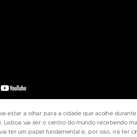
ai estar a olhar para a cidade que acolhe durante 
. Lisboa vai ser o centro do mundo recebendo ma
ai ter um papel fundamental e, por isso, irá ter c