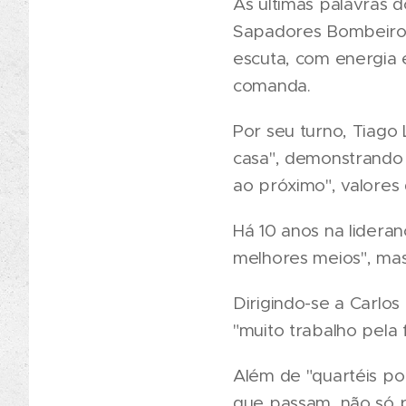
As últimas palavras
Sapadores Bombeiros
escuta, com energia
comanda.
Por seu turno, Tiag
casa", demonstrando 
ao próximo", valores
Há 10 anos na lidera
melhores meios", ma
Dirigindo-se a Carlo
"muito trabalho pela 
Além de "quartéis po
que passam, não só 