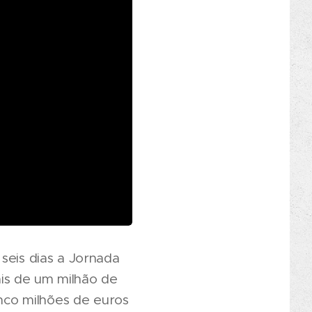
seis dias a Jornada
is de um milhão de
inco milhões de euros