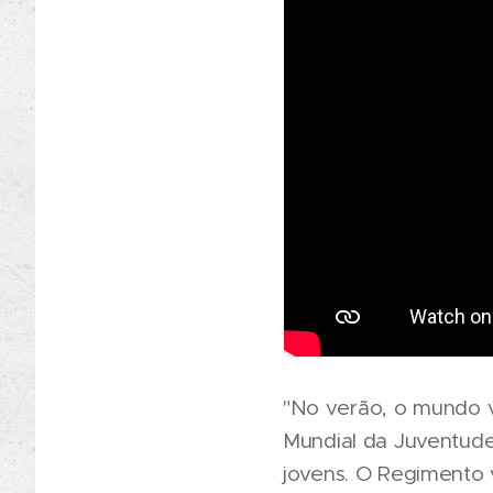
"No verão, o mundo v
Mundial da Juventude
jovens. O Regimento v