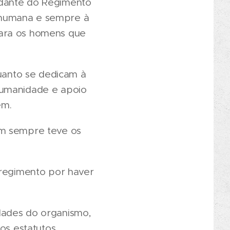
ndante do Regimento
 humana e sempre à
para os homens que
uanto se dedicam à
humanidade e apoio
em.
em sempre teve os
 regimento por haver
dades do organismo,
s estatutos,