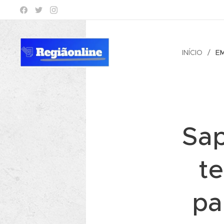
INÍCIO
E
Sap
te
pa