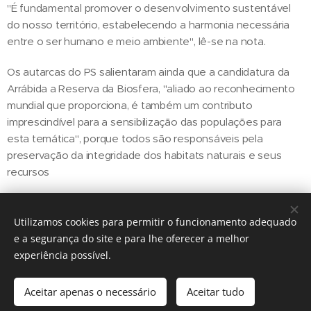
"É fundamental promover o desenvolvimento sustentável
do nosso território, estabelecendo a harmonia necessária
entre o ser humano e meio ambiente", lê-se na nota.
Os autarcas do PS salientaram ainda que a candidatura da
Arrábida a Reserva da Biosfera, "aliado ao reconhecimento
mundial que proporciona, é também um contributo
imprescindível para a sensibilização das populações para
esta temática", porque todos são responsáveis pela
preservação da integridade dos habitats naturais e seus
recursos
Utilizamos cookies para permitir o funcionamento adequado
Share
e a segurança do site e para lhe oferecer a melhor
experiência possível.
Aceitar apenas o necessário
Aceitar tudo