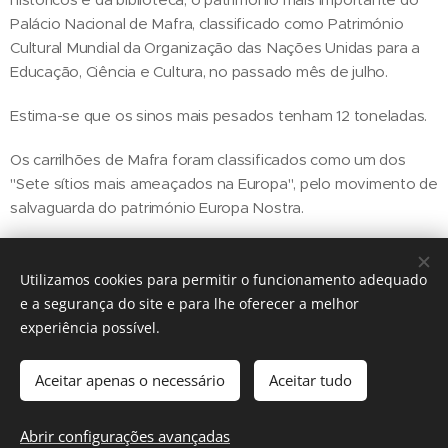
Palácio Nacional de Mafra, classificado como Património
Cultural Mundial da Organização das Nações Unidas para a
Educação, Ciência e Cultura, no passado mês de julho.
Estima-se que os sinos mais pesados tenham 12 toneladas.
Os carrilhões de Mafra foram classificados como um dos
"Sete sítios mais ameaçados na Europa", pelo movimento de
salvaguarda do património Europa Nostra.
Utilizamos cookies para permitir o funcionamento adequado
Share
e a segurança do site e para lhe oferecer a melhor
experiência possível.
Aceitar apenas o necessário
Aceitar tudo
Regiãonline | 2018 | Lisboa
Abrir configurações avançadas
Cookies