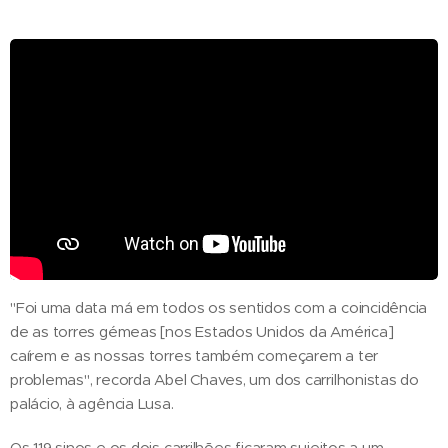
"Foi uma data má em todos os sentidos com a coincidência
de as torres gémeas [nos Estados Unidos da América]
caírem e as nossas torres também começarem a ter
problemas", recorda Abel Chaves, um dos carrilhonistas do
palácio, à agência Lusa.
Os 119 sinos e os dois carrilhões ficaram sujeitos a um