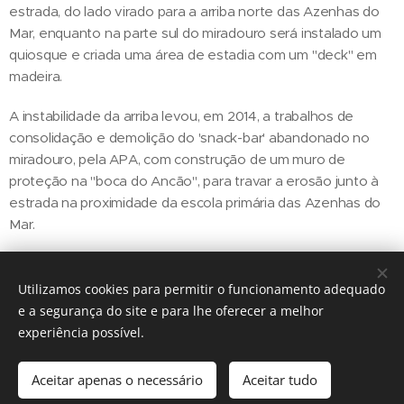
estrada, do lado virado para a arriba norte das Azenhas do
Mar, enquanto na parte sul do miradouro será instalado um
quiosque e criada uma área de estadia com um "deck" em
madeira.
A instabilidade da arriba levou, em 2014, a trabalhos de
consolidação e demolição do 'snack-bar' abandonado no
miradouro, pela APA, com construção de um muro de
proteção na "boca do Ancão", para travar a erosão junto à
estrada na proximidade da escola primária das Azenhas do
Mar.
Utilizamos cookies para permitir o funcionamento adequado
Share
e a segurança do site e para lhe oferecer a melhor
experiência possível.
Aceitar apenas o necessário
Aceitar tudo