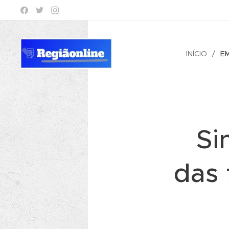
INÍCIO
E
Si
das 