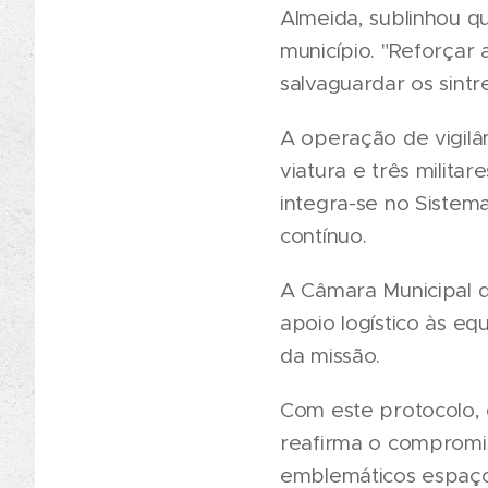
Almeida, sublinhou q
município. "Reforçar 
salvaguardar os sintr
A operação de vigilâ
viatura e três milita
integra-se no Sistem
contínuo.
A Câmara Municipal d
apoio logístico às e
da missão.
Com este protocolo, 
reafirma o compromi
emblemáticos espaços