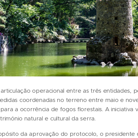
rticulação operacional entre as três entidades, p
didas coordenadas no terreno entre maio e no
para a ocorrência de fogos florestais. A iniciativa 
rimónio natural e cultural da serra.
pósito da aprovação do protocolo, o presidente 