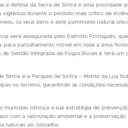
ue a defesa da Serra de Sintra é uma prioridade
a vigilância durante o período mais crítico de incên
enses, os seus bens e este património natural único
ncia será assegurada pelo Exército Português, qu
res para patrulhamento móvel em toda a área flores
a de Gestão Integrada de Fogos Rurais e terá um 
e Sintra e a Parques de Sintra – Monte da Lua fi
quipas no terreno, garantindo as condições necess
o município reforça a sua estratégia de prevençã
sso com a valorização ambiental e a preservação
 naturais do concelho.