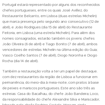
Portugal estará representado por alguns dos reconhecidos
chefes portugueses, entre os quais José Avillez, do
Restaurante Belcanto, em Lisboa (duas estrelas Michelin)
que marca presença pelo segundo ano consecutivo (12 de
abril), e João Rodrigues (dia 15 de abril) do Restaurante
Feitoria, em Lisboa (uma estrela Michelin). Para além dos
nomes consagrados, estarão também os jovens chefes
João Oliveira (6 de abril) e Tiago Bonito (7 de abril), ambos
vencedores de estrelas Michelin na última edição do Guia;
Vasco Coelho Santos (7 de abril), Diogo Noronha e Diogo
Rocha (dia 14 de abril).
Também a restauração volta a ter um papel de destaque.
com dez restaurantes da região de Lisboa a funcionar em
permanência, do meio-dia à meia-noite, com pratos à base
de peixes e mariscos portugueses. Este ano são três as
estreias: Casa do Bacalhau, do chefe João Bandeira; Loco,
da responsabilidade do chefe Alexandre Silva e Mariscador,
liderado pelo chefe Rodrigo Castelo. Marcam ainda