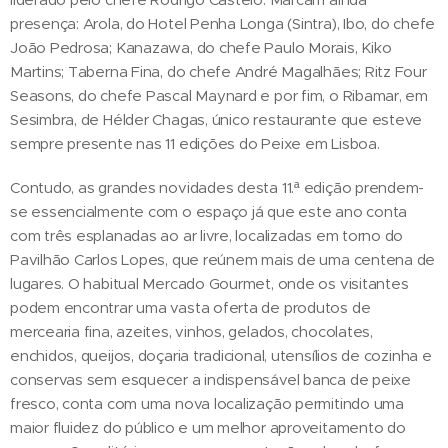
presença: Arola, do Hotel Penha Longa (Sintra), Ibo, do chefe
João Pedrosa; Kanazawa, do chefe Paulo Morais, Kiko
Martins; Taberna Fina, do chefe André Magalhães; Ritz Four
Seasons, do chefe Pascal Maynard e por fim, o Ribamar, em
Sesimbra, de Hélder Chagas, único restaurante que esteve
sempre presente nas 11 edições do Peixe em Lisboa.
Contudo, as grandes novidades desta 11.ª edição prendem-
se essencialmente com o espaço já que este ano conta
com três esplanadas ao ar livre, localizadas em torno do
Pavilhão Carlos Lopes, que reúnem mais de uma centena de
lugares. O habitual Mercado Gourmet, onde os visitantes
podem encontrar uma vasta oferta de produtos de
mercearia fina, azeites, vinhos, gelados, chocolates,
enchidos, queijos, doçaria tradicional, utensílios de cozinha e
conservas sem esquecer a indispensável banca de peixe
fresco, conta com uma nova localização permitindo uma
maior fluidez do público e um melhor aproveitamento do