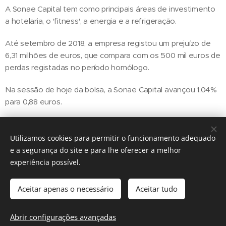
A Sonae Capital tem como principais áreas de investimento
a hotelaria, o 'fitness', a energia e a refrigeração.
Até setembro de 2018, a empresa registou um prejuízo de
6,31 milhões de euros, que compara com os 500 mil euros de
perdas registadas no período homólogo.
Na sessão de hoje da bolsa, a Sonae Capital avançou 1,04%
para 0,88 euros.
Utilizamos cookies para permitir o funcionamento adequado
Share
e a segurança do site e para lhe oferecer a melhor
experiência possível.
Aceitar apenas o necessário
Aceitar tudo
Regiãonline | 2018 | Lisboa
Abrir configurações avançadas
Cookies