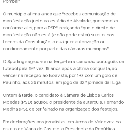
Pombal".
O município afirma ainda que "recebeu comunicação de
manifestação junto ao estádio de Alvalade, que remeteu,
conforme a lei, para a PSP", realçando "que o direito de
manifestação não está (e não pode estar) sujeito, nos
termos da Constituição, a qualquer autorização ou
condicionamento por parte das câmaras municipais".
O Sporting sagrou-se na terça-feira campeão português de
futebol pela 19.ª vez, 19 anos após a última conquista, ao
vencer na receção ao Boavista, por 1-0, com um golo de
Paulinho, aos 36 minutos, em jogo da 32.ª jornada da I Liga.
Ontem à tarde, o candidato à Câmara de Lisboa Carlos
Moedas (PSD) acusou o presidente da autarquia, Fernando
Medina (PS), de ter falhado na organização dos festejos.
Em declarações aos jornalistas, em Arcos de Valdevez, no
distrito de Viana do Castelo, o Presidente da República