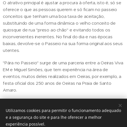
O atrativo principal é ajustar a procura à oferta, isto é, só se
oferece o que as pessoas querem e só ficam no passeio
conceitos que tenham uma boa taxa de aceitação,
substituindo de uma forma dinâmica o velho conceito de
quiosque de rua "preso ao chão" e evitando todos os
inconvenientes inerentes. No final do dia e nas épocas
baixas, devolve-se o Passeio na sua forma original aos seus
utentes.
"Pára no Passeio" surge de uma parceria entre a Oeiras Viva
EM e Miguel Simões, que tem experiência na área de
eventos, muitos deles realizados em Oeiras, por exemplo, a
festa oficial dos 250 anos de Oeiras na Praia de Santo
Amaro.
Utilizamos cookies para permitir o funcionamento adequado
Share
e a segurança do site e para lhe oferecer a melhor
experiência possível.