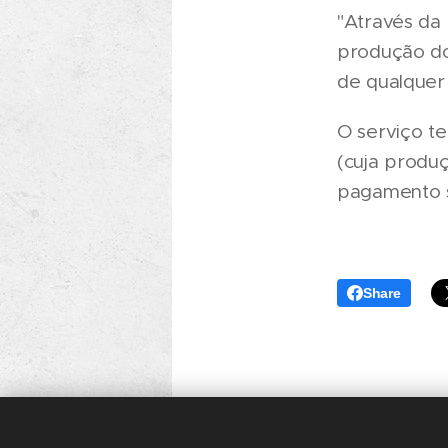
"Através da 
produção do
de qualquer 
O serviço t
(cuja produç
pagamento s
Share