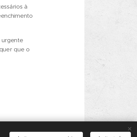
cessários à
reenchimento
o urgente
equer que o