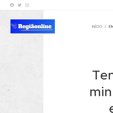
INÍCIO
E
Ten
min