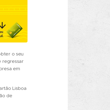
obter o seu
e regressar
empresa em
cartão Lisboa
tão de