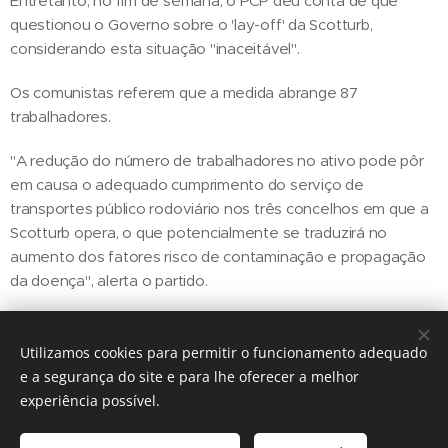
Entretanto, no fim de semana, o PCP deu conta de que
questionou o Governo sobre o 'lay-off' da Scotturb,
considerando esta situação "inaceitável".
Os comunistas referem que a medida abrange 87
trabalhadores.
"A redução do número de trabalhadores no ativo pode pôr
em causa o adequado cumprimento do serviço de
transportes público rodoviário nos três concelhos em que a
Scotturb opera, o que potencialmente se traduzirá no
aumento dos fatores risco de contaminação e propagação
da doença", alerta o partido.
Utilizamos cookies para permitir o funcionamento adequado
Share
e a segurança do site e para lhe oferecer a melhor
experiência possível.