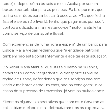
tarde] e depois só há às seis e meia. Acaba por ser um
bocado perturbador para as pessoas. Eu falo por mim, que
tenho os miúdos para ir buscar à escola, ao ATL, que fecha
às sete, se eu não tiver lá, tenho que pagar mais por isso",
contou a utilizadora, manifestando-se "muito insatisfeita"
com o serviço de transporte fluvial.
Com experiências de "uma hora à espera" de um barco para
Lisboa, Maria Viegas reclamou que "a entidade patronal
também não está constantemente a aceitar esta situação".
Do Seixal, Maria Manuel, que utiliza o barco há 30 anos,
caracterizou como "degradante" o transporte fluvial na
região de Lisboa, defendendo que "os serviços não têm
vindo a melhorar, estão um caos, não há condições", e os
casos de supressão de travessias "já vêm há muitos anos".
"Tivemos algumas expectativas que com este Governo as
coisas iriam melhorar, mas defraudaram-nos as expectativas.