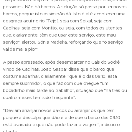
péssimos. Não há barcos. A solução só passa por ter novos
barcos, porque isto assim não dá. Isto é até acontecer uma
desgraça aqui no rio [Tejo], seja com Seixal, seja com
Cacilhas, seja com Montijo, ou seja, com todos os utentes
que, diariamente, têm que usar este serviço, este mau
serviço", alertou Sónia Madeira, reforçando que "o serviço
vai de mal a pior".
A passo apressado, após desembarcar no Cais do Sodré
vindo de Cacilhas, João Gaspar disse que o barco que
costuma apanhar, diariamente, "que é o das 09:10, está
sempre suprimido", o que faz com que chegue "um
bocadinho mais tarde ao trabalho", situação que "há três ou
quatro meses tem sido frequente".
"Deviam arranjar novos barcos ou arranjar os que têm,
porque a desculpa que dão é a de que o barco das 09:10
está avariado e que não pode fazer a viagem", indicou o
utente.