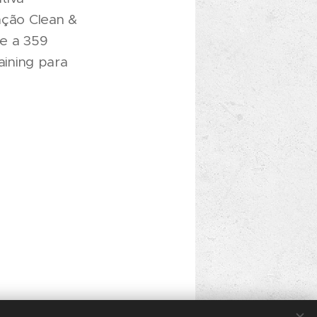
mação Clean &
ne a 359
ining para