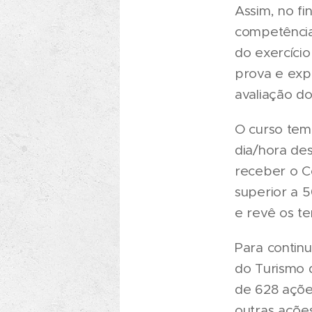
Assim, no fi
competência
do exercício
prova e expl
avaliação do
O curso tem 
dia/hora des
receber o Ce
superior a 
e revê os t
Para continu
do Turismo d
de 628 ações
outras açõe