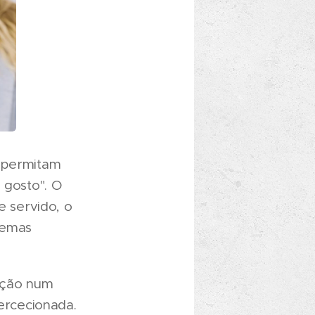
s permitam
 gosto". O
e servido, o
temas
ição num
ercecionada.