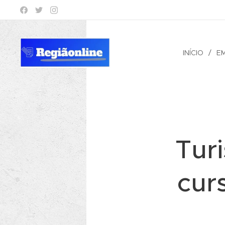
INÍCIO
E
Tur
cur