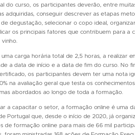
nal do curso, os participantes deverão, entre muita
s adquiridas, conseguir descrever as etapas meto
 de degustação, selecionar o copo ideal, organizar
icar os principais fatores que contribuem para a 
 vinho.
uma carga horária total de 2,5 horas, a realizar 
de a data de início e a data de fim do curso. No fi
rtificado, os participantes devem ter uma nota ig
50% na avaliação geral que testa os conhecimentos
emas abordados ao longo de toda a formação.
ar a capacitar o setor, a formação online é uma d
e Portugal que, desde o início de 2020, já organi
 de formação online para mais de 66 mil particip
s, foram ministradas 168 ações de Formação Execu