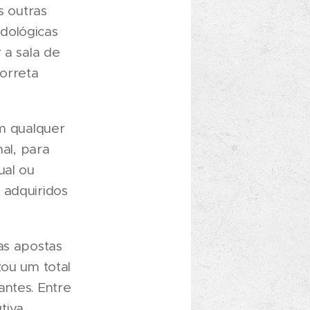
s outras
dológicas
 a sala de
correta
em qualquer
nal, para
ual ou
 adquiridos
as apostas
zou um total
antes. Entre
tiva