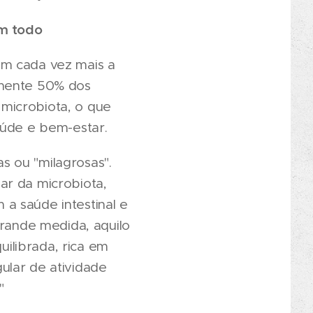
um todo
am cada vez mais a
lmente 50% dos
microbiota, o que
aúde e bem-estar.
as ou "milagrosas".
ar da microbiota,
a saúde intestinal e
grande medida, aquilo
ilibrada, rica em
ular de atividade
"