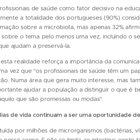
rofissionais de saúde como fator decisivo na edu
amente a totalidade dos portugueses (90%) consi
ormação sobre a microbiota, mas apenas 32% afir
 sobre o tema pelo menos uma vez, incluindo o s
ue ajudam a preservá-la.
, esta realidade reforça a importância da comuni
 uma vez que "os profissionais de saúde têm um pap
ção. Numa área que gera muito interesse, mas t
ortante ajudar a população a distinguir o que é 
 daquilo que são promessas ou modas".
dias de vida continuam a ser uma oportunidade de
tuída por milhões de microrganismos (bactérias, ví
 nosso corpo. E não se limita ao intestino: existe