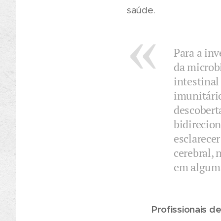
saúde.
Para a inv
da microbi
intestina
imunitári
descobert
bidirecion
esclarecer
cerebral,
em algumas
Profissionais d