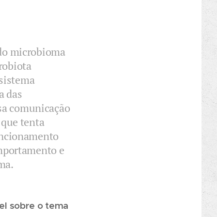
a do microbioma
robiota
 sistema
a das
ssa comunicação
 que tenta
funcionamento
mportamento e
ma.
vel sobre o tema