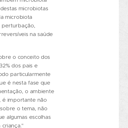
 destas microbiotas
da microbiota
r perturbação,
rreversíveis na saúde
obre o conceito dos
 32% dos pais e
odo particularmente
ue é nesta fase que
imentação, o ambiente
, é importante não
s sobre o tema, não
ue algumas escolhas
criança."