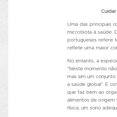
Cuidar
Uma das principais c
microbiota à saúde. 
portugueses refere t
reflete uma maior co
No entanto, a especia
"Neste momento não e
mas sim um conjunto 
a saúde global". E co
que faz bem ao organ
alimentos de origem 
física, um sono adeq