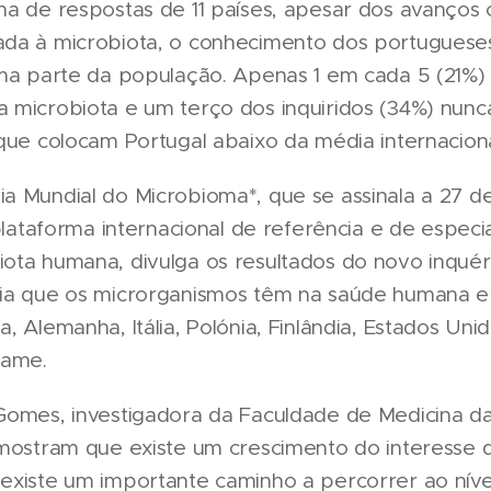
a de respostas de 11 países, apesar dos avanços c
ada à microbiota, o conhecimento dos portuguese
uma parte da população. Apenas 1 em cada 5 (21%)
 microbiota e um terço dos inquiridos (34%) nunca
que colocam Portugal abaixo da média internaciona
a Mundial do Microbioma*, que se assinala a 27 d
 plataforma internacional de referência e de especi
ota humana, divulga os resultados do novo inquéri
cia que os microrganismos têm na saúde humana e
, Alemanha, Itália, Polónia, Finlândia, Estados Unid
name.
Gomes, investigadora da Faculdade de Medicina d
 mostram que existe um crescimento do interesse 
existe um importante caminho a percorrer ao nível