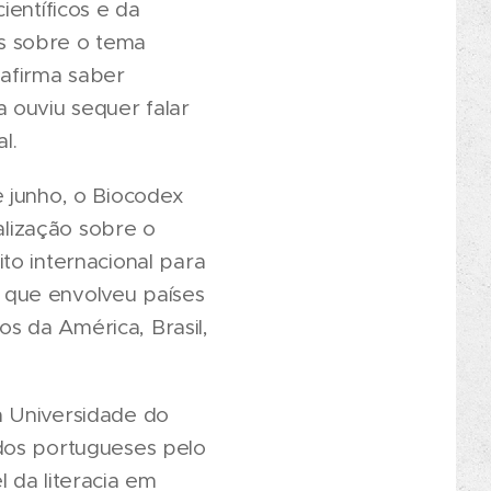
ientíficos e da
s sobre o tema
 afirma saber
 ouviu sequer falar
l.
e junho, o Biocodex
alização sobre o
to internacional para
 que envolveu países
os da América, Brasil,
a Universidade do
dos portugueses pelo
 da literacia em