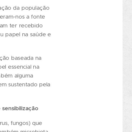
cação da população
deram-nos a fonte
mam ter recebido
eu papel na saúde e
cação baseada na
el essencial na
ambém alguma
bem sustentado pela
 sensibilização
rus, fungos) que
 também microbiota