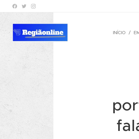
INÍCIO
E
por
fa