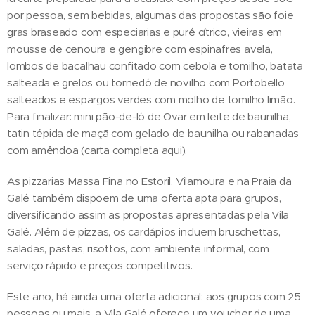
por pessoa, sem bebidas, algumas das propostas são foie
gras braseado com especiarias e puré cítrico, vieiras em
mousse de cenoura e gengibre com espinafres avelã,
lombos de bacalhau confitado com cebola e tomilho, batata
salteada e grelos ou tornedó de novilho com Portobello
salteados e espargos verdes com molho de tomilho limão.
Para finalizar: mini pão-de-ló de Ovar em leite de baunilha,
tatin tépida de maçã com gelado de baunilha ou rabanadas
com amêndoa (carta completa aqui).
As pizzarias Massa Fina no Estoril, Vilamoura e na Praia da
Galé também dispõem de uma oferta apta para grupos,
diversificando assim as propostas apresentadas pela Vila
Galé. Além de pizzas, os cardápios incluem bruschettas,
saladas, pastas, risottos, com ambiente informal, com
serviço rápido e preços competitivos.
Este ano, há ainda uma oferta adicional: aos grupos com 25
pessoas ou mais, a Vila Galé oferece um voucher de uma