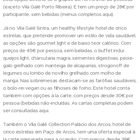
(exceto Vila Galé Porto Ribeira). E tem um preço de 28€ por
participante, sem bebidas (menus completos aqui).
Já no Vila Galé Sintra, um healthy lifestyle hotel de cinco
estrelas, que pretende promover um estilo de vida saudável,
as opções são gourmet light e de baixo teor calórico. Com
preços de 45€ por pessoa, sem bebidas, o buffet inclui
queijos light, charcutaria magra, sementes digestivas, peixe-
galo grelhado com manteiga de alcaparras, strogonoff de
legumes ou lombo de novilho grelhado com molho de
manga. Nas sobremesas destacam-se as farófias saudáveis,
o bolo-rei vegan ou as filhoses de forno. Este hotel conta
também com opções à la carte, com preços desde 30€ por
pessoa (bebidas não-incluídas. As cartas completas podem
ser consultadas aqui.
Também o Vila Galé Collection Palácio dos Arcos, hotel de
cinco estrelas em Paço de Arcos, tem uma oferta especial à
la carte preparada para a ocasião. Com preços desde 38€