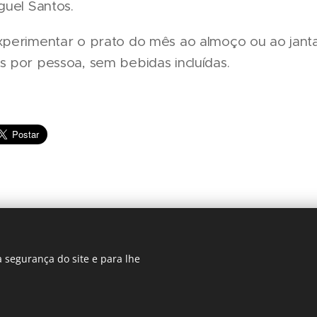
iguel Santos.
experimentar o prato do mês ao almoço ou ao jant
s por pessoa, sem bebidas incluídas.
 segurança do site e para lhe
Regiãonline | 2018 | Lisboa
Cookies