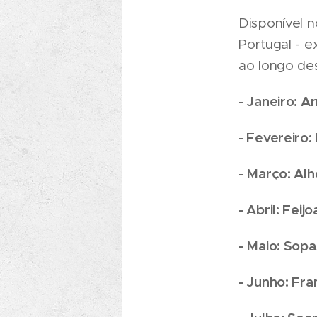
Disponível n
Portugal - e
ao longo de
- Janeiro: A
- Fevereiro:
- Março: Alh
- Abril: Fei
- Maio: Sop
- Junho: Fra