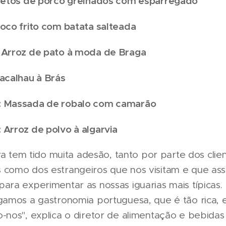
cretos de porco grelhados com esparregado
hoco frito com batata salteada
 Arroz de pato à moda de Braga
Bacalhau à Brás
: Massada de robalo com camarão
 Arroz de polvo à algarvia
tiva tem tido muita adesão, tanto por parte dos clie
 como dos estrangeiros que nos visitam e que as
ara experimentar as nossas iguarias mais típicas.
gamos a gastronomia portuguesa, que é tão rica, 
-nos", explica o diretor de alimentação e bebida