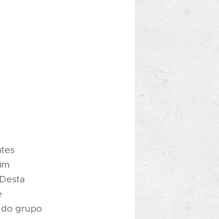
ntes
sim
 Desta
e
s do grupo