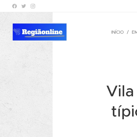
INÍCIO
E
Vila
típ