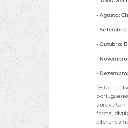
- Julho: Se
- Agosto: C
- Setembro:
- Outubro: 
- Novembro
- Dezembro:
"Esta inicia
portugueses
aproveitam p
forma, divul
diferenciamo