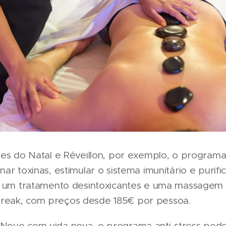
des do Natal e Réveillon, por exemplo, o progra
ar toxinas, estimular o sistema imunitário e purif
e um tratamento desintoxicantes e uma massagem d
eak, com preços desde 185€ por pessoa.
Novo com vida nova, o programa anti-stress pode