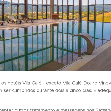
os hotéis Vila Galé - exceto Vila Galé Douro Viney
m ser cumpridos durante dois a cinco dias. E ad
centar outros tratamento e massagens nos Satsan