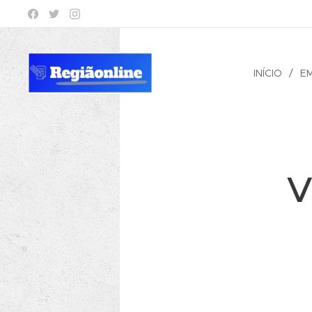
INÍCIO
E
V