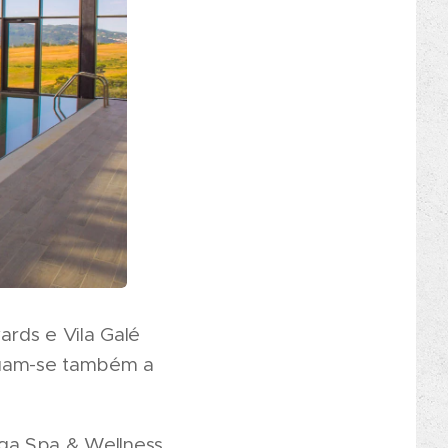
ards e Vila Galé
equam-se também a
ga Spa & Wellness,