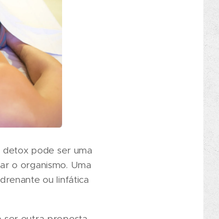
ma detox pode ser uma
icar o organismo. Uma
renante ou linfática
 ser outra proposta.