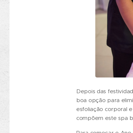
Depois das festivida
boa opção para elimin
esfoliação corporal 
compõem este spa br
Para começar o Ano 