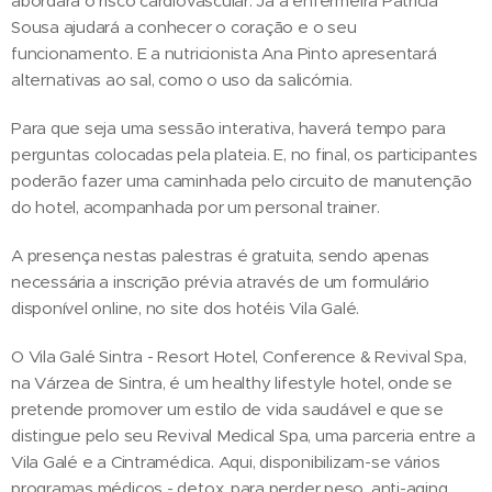
abordará o risco cardiovascular. Já a enfermeira Patrícia
Sousa ajudará a conhecer o coração e o seu
funcionamento. E a nutricionista Ana Pinto apresentará
alternativas ao sal, como o uso da salicórnia.
Para que seja uma sessão interativa, haverá tempo para
perguntas colocadas pela plateia. E, no final, os participantes
poderão fazer uma caminhada pelo circuito de manutenção
do hotel, acompanhada por um personal trainer.
A presença nestas palestras é gratuita, sendo apenas
necessária a inscrição prévia através de um formulário
disponível online, no site dos hotéis Vila Galé.
O Vila Galé Sintra - Resort Hotel, Conference & Revival Spa,
na Várzea de Sintra, é um healthy lifestyle hotel, onde se
pretende promover um estilo de vida saudável e que se
distingue pelo seu Revival Medical Spa, uma parceria entre a
Vila Galé e a Cintramédica. Aqui, disponibilizam-se vários
programas médicos - detox, para perder peso, anti-aging,