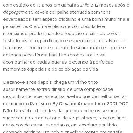
com estágio de 13 anos em garrafa
sur lie
e 12 meses após o
dégorgement
. Revela cor palha atenuada com tons
esverdeados, tem aspeto cristalino e uma bolha muito fina e
persistente. O aroma é pleno de complexidade e
intensidade, predominando a redução de citrinos, cereal
tostado, biscoito, panificação e especiarias doces. Na boca,
tem musse crocante, excelente frescura, muito elegante e
de longa persistência final. Uma proposta que vai
acompanhar delicadas iguarias, elevando à perfeição
momentos especiais e de celebração da vida.
Dezanove anos depois, chega um vinho tinto
absolutamente extraordinário, de uma complexidade
deslumbrante, apenas equiparável ao que de melhor se faz
no mundo: o
Raríssimo By Osvaldo Amado tinto 2001 DOC
Dão
. Um vinho cheio de vida, que preenche os sentidos,
sugerindo notas de outono, de vegetal seco, tabacos finos,
derivados de cacau, especiarias, em absoluto equilíbrio,
deixando adivinhar um nobre envelhecimento em garrafa.