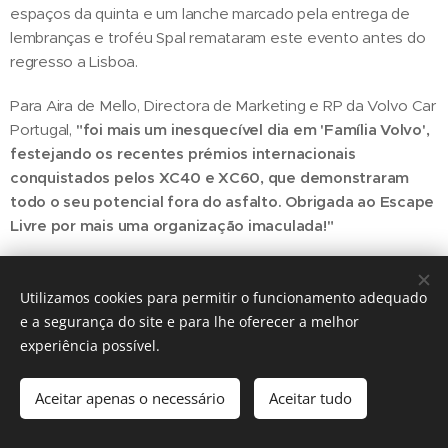
espaços da quinta e um lanche marcado pela entrega de
lembranças e troféu Spal remataram este evento antes do
regresso a Lisboa.
Para Aira de Mello, Directora de Marketing e RP da Volvo Car
Portugal,
"foi mais um inesquecível dia em 'Família Volvo',
festejando os recentes prémios internacionais
conquistados pelos XC40 e XC60, que demonstraram
todo o seu potencial fora do asfalto. Obrigada ao Escape
Livre por mais uma organização imaculada!"
Utilizamos cookies para permitir o funcionamento adequado
Share
e a segurança do site e para lhe oferecer a melhor
experiência possível.
Aceitar apenas o necessário
Aceitar tudo
Regiãonline | 2018 | Lisboa